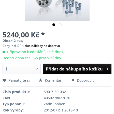
5240,00 Kč *
Obsah:
2 kusy
Ceny incl. DPH
plus náklady na dopravu
Připraveno k odeslání ještě dnes,
Dodací doba cca. 3-5 pracovní dny
Přidat do nákupního košíku
Pamatujte si
Komentář
Doporučit
Číslo produktu:
S90-7-30-032
EAN
4050278022620
Typ pohonu:
Zadní pohon
Rok výroby:
2012-07 bis 2018-10