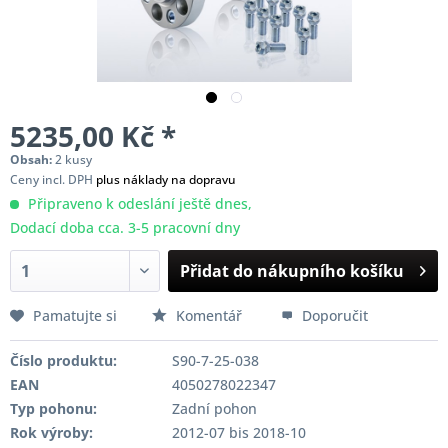
5235,00 Kč *
Obsah:
2 kusy
Ceny incl. DPH
plus náklady na dopravu
Připraveno k odeslání ještě dnes,
Dodací doba cca. 3-5 pracovní dny
Přidat do nákupního košíku
Pamatujte si
Komentář
Doporučit
Číslo produktu:
S90-7-25-038
EAN
4050278022347
Typ pohonu:
Zadní pohon
Rok výroby:
2012-07 bis 2018-10