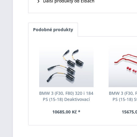
Další produkty od Eibach
Podobné produkty
BMW 3 (F30, F80) 320 i 184
BMW 3 (F30, F
PS (15-18) Deaktivovací
PS (15-18) S
modul Eibach Pro-Tronic
Eibach Anti-Ro
AM65-20-030-01-22
031-
10685,00 Kč *
15675,0