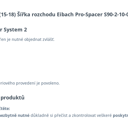
S (15-18) Šířka rozchodu Eibach Pro-Spacer S90-2-
er System 2
en je nutné objednat zvlášť.
ériového provedení je povoleno.
 produktů
čtěte:
nezbytně nutné
důkladně si přečíst a zkontrolovat veškeré
poskyt