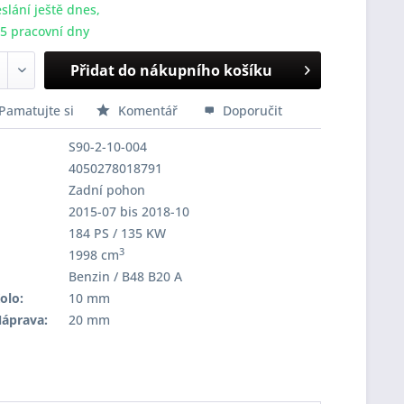
slání ještě dnes,
-5 pracovní dny
Přidat do nákupního košíku
Pamatujte si
Komentář
Doporučit
S90-2-10-004
4050278018791
Zadní pohon
2015-07 bis 2018-10
184 PS / 135 KW
3
1998 cm
Benzin / B48 B20 A
olo:
10 mm
Náprava:
20 mm