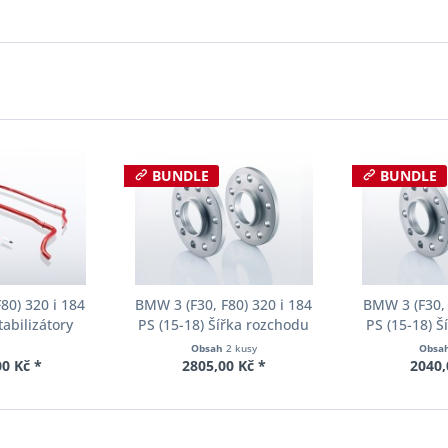
BUNDLE
BUNDLE
80) 320 i 184
BMW 3 (F30, F80) 320 i 184
BMW 3 (F30, 
tabilizátory
PS (15-18) Šířka rozchodu
PS (15-18) 
ll-Kit E40-20-
Eibach Pro-Spacer S90-2-12-
Eibach Pro-S
Obsah
2 kusy
Obsa
02-11
002 System2 Tloušťka 12mm
001 System2 
0 Kč *
2805,00 Kč *
2040,