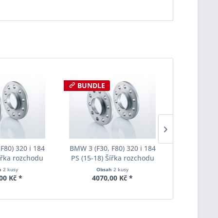
BUNDLE
F80) 320 i 184
BMW 3 (F30, F80) 320 i 184
BMW 3 (F30,
Šířka rozchodu
PS (15-18) Šířka rozchodu
PS (15-18)
pacer S90-2-15-
Eibach Pro-Spacer S90-2-20-
Eibach Pro-
h
2 kusy
Obsah
2 kusy
Obs
Tloušťka 15mm
020 System2 Tloušťka 20mm
036 System7
00 Kč *
4070,00 Kč *
6015