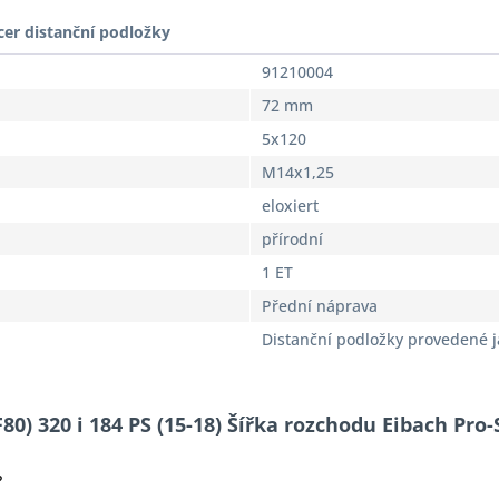
cer distanční podložky
91210004
72 mm
5x120
M14x1,25
eloxiert
přírodní
1 ET
Přední náprava
Distanční podložky provedené 
80) 320 i 184 PS (15-18) Šířka rozchodu Eibach Pro
?