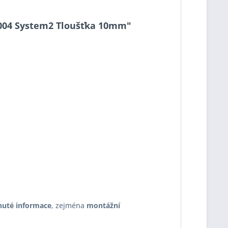
10-004 System2 Tloušťka 10mm"
nuté informace
, zejména
montážní