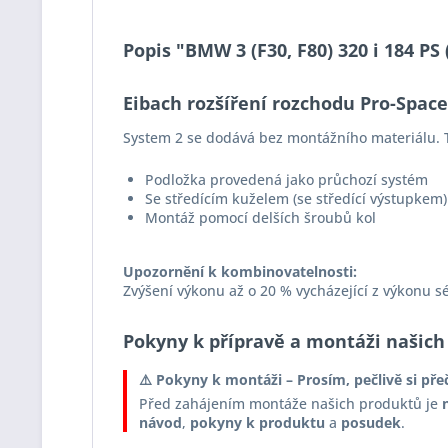
Popis "BMW 3 (F30, F80) 320 i 184 P
Eibach rozšíření rozchodu Pro-Spac
System 2 se dodává bez montážního materiálu. T
Podložka provedená jako průchozí systém
Se středícím kuželem (se středící výstupkem)
Montáž pomocí delších šroubů kol
Upozornění k kombinovatelnosti:
Zvýšení výkonu až o 20 % vycházející z výkonu s
Pokyny k přípravě a montáži našich
⚠️ Pokyny k montáži – Prosím, pečlivě si pře
Před zahájením montáže našich produktů je
návod
,
pokyny k produktu
a
posudek
.