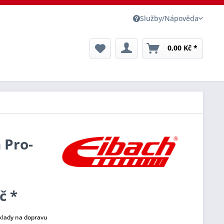
Služby/Nápověda
0,00 Kč *
 Pro-
č *
klady na dopravu