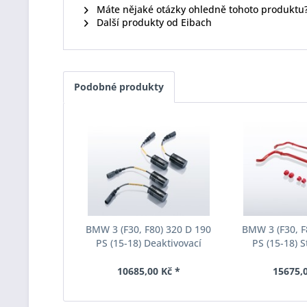
Máte nějaké otázky ohledně tohoto produktu
Další produkty od Eibach
Podobné produkty
BMW 3 (F30, F80) 320 D 190
BMW 3 (F30, F
PS (15-18) Deaktivovací
PS (15-18) S
modul Eibach Pro-Tronic
Eibach Anti-Ro
AM65-20-030-01-22
031-
10685,00 Kč *
15675,0