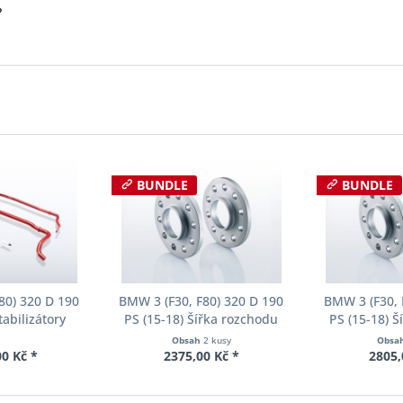
?
BUNDLE
BUNDLE
80) 320 D 190
BMW 3 (F30, F80) 320 D 190
BMW 3 (F30, 
tabilizátory
PS (15-18) Šířka rozchodu
PS (15-18) 
ll-Kit E40-20-
Eibach Pro-Spacer S90-2-10-
Eibach Pro-S
Obsah
2 kusy
Obsa
02-11
004 System2 Tloušťka 10mm
002 System2 
0 Kč *
2375,00 Kč *
2805,