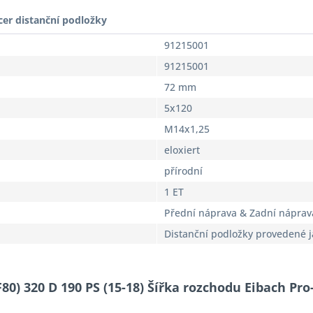
cer distanční podložky
91215001
91215001
72 mm
5x120
M14x1,25
eloxiert
přírodní
1 ET
Přední náprava & Zadní náprav
Distanční podložky provedené 
80) 320 D 190 PS (15-18) Šířka rozchodu Eibach Pr