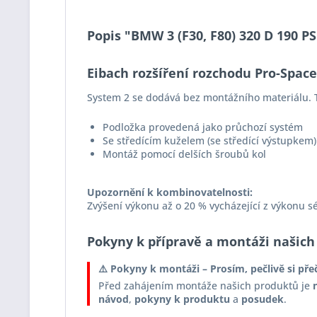
Popis "BMW 3 (F30, F80) 320 D 190 P
Eibach rozšíření rozchodu Pro-Spac
System 2 se dodává bez montážního materiálu. T
Podložka provedená jako průchozí systém
Se středícím kuželem (se středící výstupkem)
Montáž pomocí delších šroubů kol
Upozornění k kombinovatelnosti:
Zvýšení výkonu až o 20 % vycházející z výkonu s
Pokyny k přípravě a montáži našich
⚠️ Pokyny k montáži – Prosím, pečlivě si pře
Před zahájením montáže našich produktů je
návod
,
pokyny k produktu
a
posudek
.