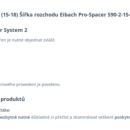
S (15-18) Šířka rozchodu Eibach Pro-Spacer S90-2-
er System 2
en je nutné objednat zvlášť.
ériového provedení je povoleno.
 produktů
čtěte:
nezbytně nutné
důkladně si přečíst a zkontrolovat veškeré
poskyt