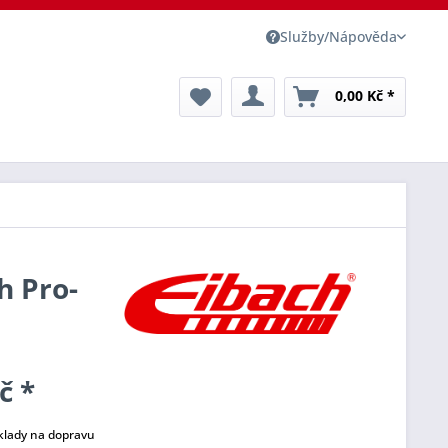
Služby/Nápověda
0,00 Kč *
h Pro-
č *
klady na dopravu