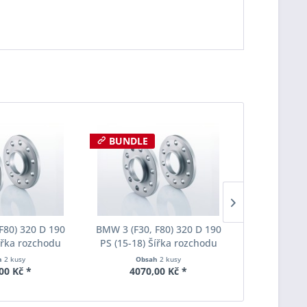
BUNDLE
F80) 320 D 190
BMW 3 (F30, F80) 320 D 190
BMW 3 (F30,
Šířka rozchodu
PS (15-18) Šířka rozchodu
PS (15-18)
pacer S90-2-12-
Eibach Pro-Spacer S90-2-20-
Eibach Pro-
h
2 kusy
Obsah
2 kusy
Obs
Tloušťka 12mm
020 System2 Tloušťka 20mm
036 System7
00 Kč *
4070,00 Kč *
6015