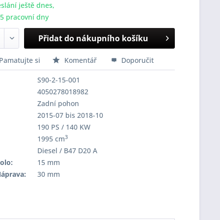
slání ještě dnes,
-5 pracovní dny
Přidat do nákupního košíku
Pamatujte si
Komentář
Doporučit
S90-2-15-001
4050278018982
Zadní pohon
2015-07 bis 2018-10
190 PS / 140 KW
3
1995 cm
Diesel / B47 D20 A
olo:
15 mm
Náprava:
30 mm