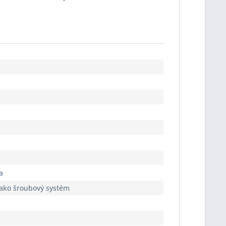
a
jako šroubový systém