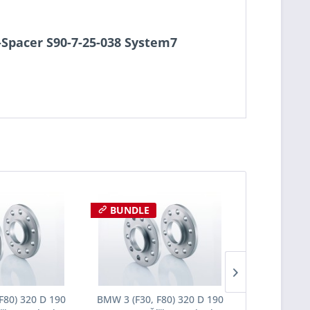
o-Spacer S90-7-25-038 System7
BUNDLE
BUNDLE
F80) 320 D 190
BMW 3 (F30, F80) 320 D 190
BMW 3 (F30,