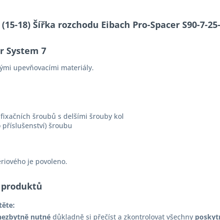
S (15-18) Šířka rozchodu Eibach Pro-Spacer S90-7-
er System 7
ými upevňovacími materiály.
fixačních šroubů s delšími šrouby kol
 příslušenství) šroubu
ériového je povoleno.
 produktů
těte:
nezbytně nutné
důkladně si přečíst a zkontrolovat všechny
poskyt