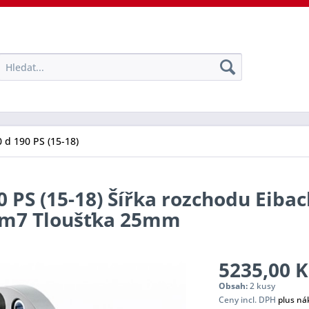
 d 190 PS (15-18)
0 PS (15-18) Šířka rozchodu Eibac
tem7 Tloušťka 25mm
5235,00 K
Obsah:
2 kusy
Ceny incl. DPH
plus ná