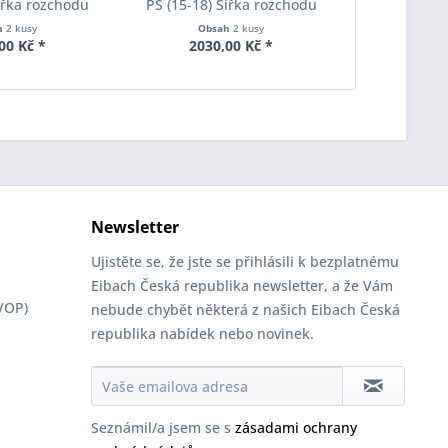
Šířka rozchodu
PS (15-18) Šířka rozchodu
PS (15-18)
pacer S90-2-12-
Eibach Pro-Spacer S90-2-15-
Eibach Pro-
h
2 kusy
Obsah
2 kusy
Obs
Tloušťka 12mm
001 System2 Tloušťka 15mm
020 System2
00 Kč *
2030,00 Kč *
4055
Newsletter
Ujistěte se, že jste se přihlásili k bezplatnému
Eibach Česká republika newsletter, a že Vám
VOP)
nebude chybět některá z našich Eibach Česká
republika nabídek nebo novinek.
Seznámil/a jsem se s
zásadami ochrany