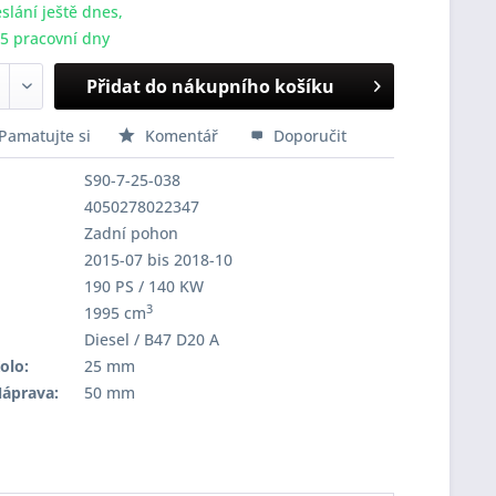
slání ještě dnes,
-5 pracovní dny
Přidat do nákupního košíku
Pamatujte si
Komentář
Doporučit
S90-7-25-038
4050278022347
Zadní pohon
2015-07 bis 2018-10
190 PS / 140 KW
3
1995 cm
Diesel / B47 D20 A
olo:
25 mm
Náprava:
50 mm