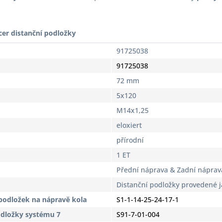
cer distanční podložky
91725038
91725038
72 mm
5x120
M14x1,25
eloxiert
přírodní
1 ET
Přední náprava & Zadní náprav
Distanční podložky provedené 
podložek na nápravě kola
S1-1-14-25-24-17-1
odložky systému 7
S91-7-01-004