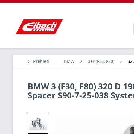
Přehled
BMW
3er (F30, F80)
320
BMW 3 (F30, F80) 320 D 19
Spacer S90-7-25-038 Sys