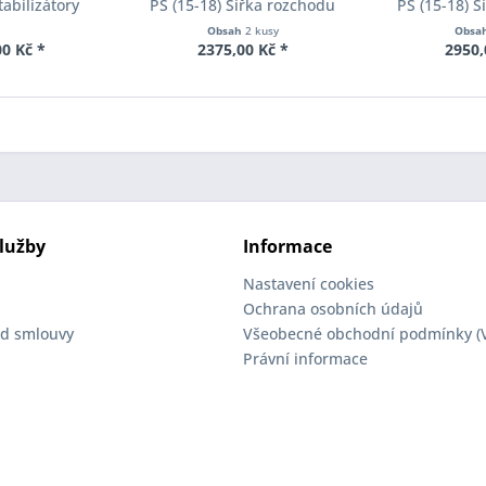
tabilizátory
PS (15-18) Šířka rozchodu
PS (15-18) 
ll-Kit E40-20-
Eibach Pro-Spacer S90-2-10-
Eibach Pro-S
Obsah
2 kusy
Obsa
02-11
004 System2 Tloušťka 10mm
002 System2 
0 Kč *
2375,00 Kč *
2950,
lužby
Informace
Nastavení cookies
Ochrana osobních údajů
d smlouvy
Všeobecné obchodní podmínky (
Právní informace