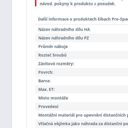
návod
,
pokyny k produktu
a
posudek
.
Další informace o produktech Eibach Pro-Spa
Název náhradního dílu HA
Název náhradního dílu PZ
Průměr náboje
Rozteč šroubů
Závitové rozměry:
Povrch:
Barva:
Max. ET:
Místo montáže
Provedení
Montážní materiál pro upevnění distančních 
Vtlačná objímka jako náhrada za distanční p