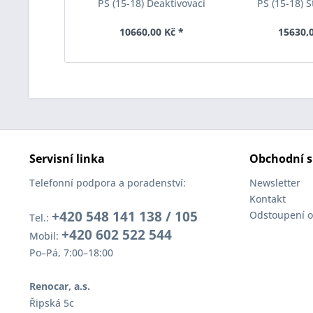
PS (15-18) Deaktivovací
PS (15-18) S
modul Eibach Pro-Tronic
Eibach Anti-Ro
AM65-20-030-01-22
031-
10660,00 Kč *
15630,0
Servisní linka
Obchodní s
Telefonní podpora a poradenství:
Newsletter
Kontakt
+420 548 141 138 / 105
Odstoupení o
Tel.:
+420 602 522 544
Mobil:
Po–Pá, 7:00–18:00
Renocar, a.s.
Řipská 5c