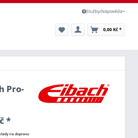
Služby/Nápověda
0,00 Kč *
h Pro-
č *
klady na dopravu