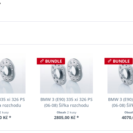
?
BUNDLE
BUNDLE
35 xi 326 PS
BMW 3 (E90) 335 xi 326 PS
BMW 3 (E90)
ka rozchodu
(06-08) Šířka rozchodu
(06-08) Ší
cer S90-2-10-
Eibach Pro-Spacer S90-2-12-
Eibach Pro-S
2 kusy
Obsah
2 kusy
Obsa
Tloušťka 10mm
002 System2 Tloušťka 12mm
020 System2 
0 Kč *
2805,00 Kč *
4070,