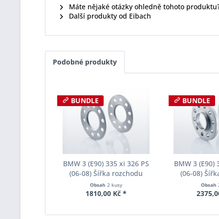
Máte nějaké otázky ohledně tohoto produktu
Další produkty od Eibach
Podobné produkty
BUNDLE
BUNDLE
BMW 3 (E90) 335 xi 326 PS
BMW 3 (E90) 3
(06-08) Šířka rozchodu
(06-08) Šíř
Eibach Pro-Spacer S90-1-05-
Eibach Pro-Spa
Obsah
2 kusy
Obsah
017 System1 Tloušťka 5mm
004 System2 
1810,00 Kč *
2375,0