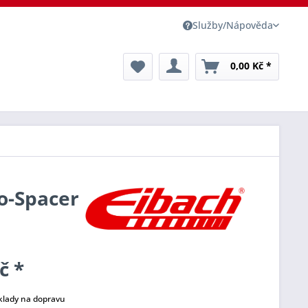
Služby/Nápověda
0,00 Kč *
ro-Spacer
č *
klady na dopravu