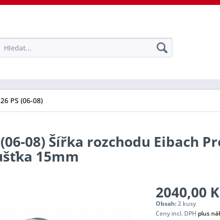
326 PS (06-08)
 (06-08) Šířka rozchodu Eibach P
oušťka 15mm
2040,00 K
Obsah:
2 kusy
Ceny incl. DPH
plus ná