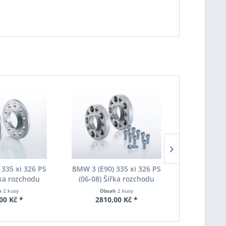
 335 xi 326 PS
BMW 3 (E90) 335 xi 326 PS
BMW 3 (E90
řka rozchodu
(06-08) Šířka rozchodu
(06-08) Š
pacer S90-2-20-
Eibach Pro-Spacer S90-7-20-
Eibach Pro-
h
2 kusy
Obsah
2 kusy
Obs
Tloušťka 20mm
010 System7 Tloušťka 20mm
011 System7
00 Kč *
2810,00 Kč *
3190