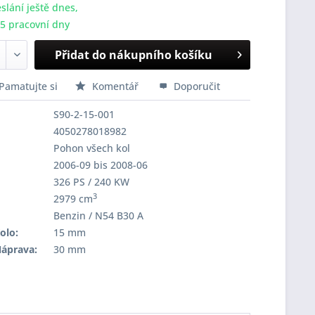
slání ještě dnes,
-5 pracovní dny
Přidat do nákupního košíku
Pamatujte si
Komentář
Doporučit
S90-2-15-001
4050278018982
Pohon všech kol
2006-09 bis 2008-06
326 PS / 240 KW
3
2979 cm
Benzin / N54 B30 A
olo:
15 mm
Náprava:
30 mm