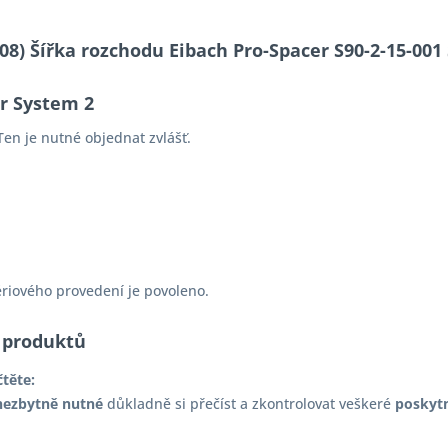
6-08) Šířka rozchodu Eibach Pro-Spacer S90-2-15-0
er System 2
en je nutné objednat zvlášť.
ériového provedení je povoleno.
 produktů
čtěte:
nezbytně nutné
důkladně si přečíst a zkontrolovat veškeré
poskyt