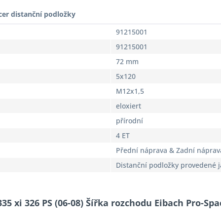
cer distanční podložky
91215001
91215001
72 mm
5x120
M12x1,5
eloxiert
přírodní
4 ET
Přední náprava & Zadní náprav
Distanční podložky provedené 
335 xi 326 PS (06-08) Šířka rozchodu Eibach Pro-Sp