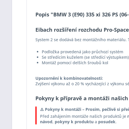
Popis "BMW 3 (E90) 335 xi 326 PS (0
Eibach rozšíření rozchodu Pro-Spac
System 2 se dodává bez montážního materiálu. T
Podložka provedená jako průchozí systém
Se středícím kuželem (se středící výstupkem)
Montáž pomocí delších šroubů kol
Upozornění k kombinovatelnosti:
Zvýšení výkonu až o 20 % vycházející z výkonu s
Pokyny k přípravě a montáži našich
⚠️ Pokyny k montáži – Prosím, pečlivě si pře
Před zahájením montáže našich produktů je
návod
,
pokyny k produktu
a
posudek
.