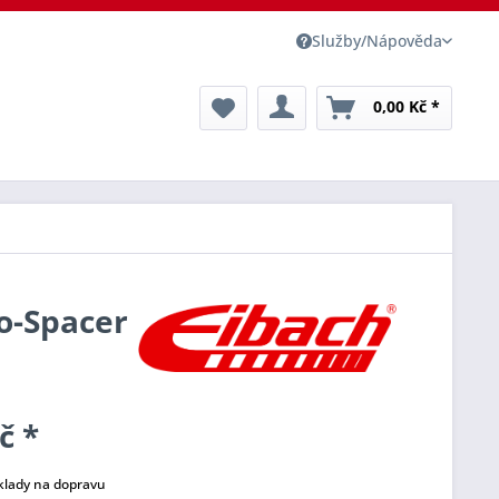
Služby/Nápověda
0,00 Kč *
ro-Spacer
č *
klady na dopravu