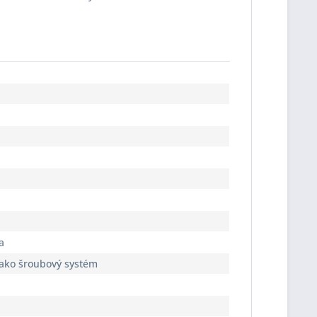
a
jako šroubový systém