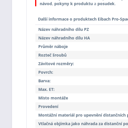
návod
,
pokyny k produktu
a
posudek
.
Další informace o produktech Eibach Pro-Spa
Název náhradního dílu PZ
Název náhradního dílu HA
Průměr náboje
Rozteč šroubů
Závitové rozměry:
Povrch:
Barva:
Max. ET:
Místo montáže
Provedení
Montážní materiál pro upevnění distančních 
Vtlačná objímka jako náhrada za distanční p