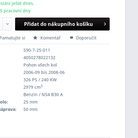
slání ještě dnes,
-5 pracovní dny
Přidat do nákupního košíku
Pamatujte si
Komentář
Doporučit
S90-7-25-011
4050278022132
Pohon všech kol
2006-09 bis 2008-06
326 PS / 240 KW
3
2979 cm
Benzin / N54 B30 A
olo:
25 mm
Náprava:
50 mm