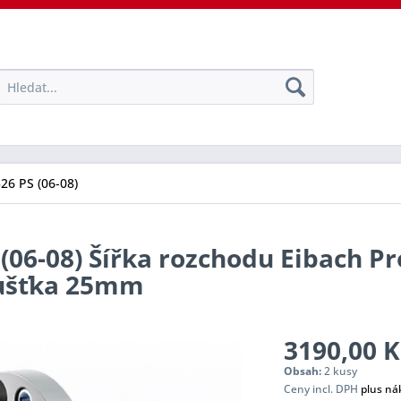
326 PS (06-08)
 (06-08) Šířka rozchodu Eibach P
oušťka 25mm
3190,00 K
Obsah:
2 kusy
Ceny incl. DPH
plus ná