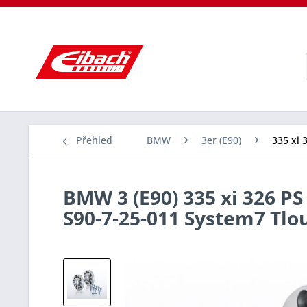
Přehled
BMW
3er (E90)
335 xi 
BMW 3 (E90) 335 xi 326 PS
S90-7-25-011 System7 Tl