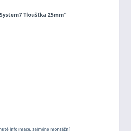
11 System7 Tloušťka 25mm"
nuté informace
, zejména
montážní