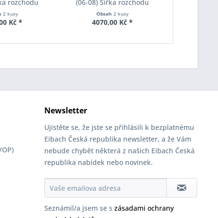
řka rozchodu
(06-08) Šířka rozchodu
(06-08) Š
pacer S90-2-15-
Eibach Pro-Spacer S90-2-20-
Eibach Pro-
h
2 kusy
Obsah
2 kusy
Obs
Tloušťka 15mm
020 System2 Tloušťka 20mm
010 System7
00 Kč *
4070,00 Kč *
2810
Newsletter
Ujistěte se, že jste se přihlásili k bezplatnému
Eibach Česká republika newsletter, a že Vám
VOP)
nebude chybět některá z našich Eibach Česká
republika nabídek nebo novinek.
Seznámil/a jsem se s
zásadami ochrany