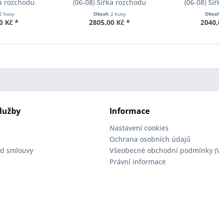
ka rozchodu
(06-08) Šířka rozchodu
(06-08) Ší
cer S90-2-10-
Eibach Pro-Spacer S90-2-12-
Eibach Pro-S
2 kusy
Obsah
2 kusy
Obsa
Tloušťka 10mm
002 System2 Tloušťka 12mm
001 System2 
0 Kč *
2805,00 Kč *
2040,
lužby
Informace
Nastavení cookies
Ochrana osobních údajů
d smlouvy
Všeobecné obchodní podmínky (
Právní informace