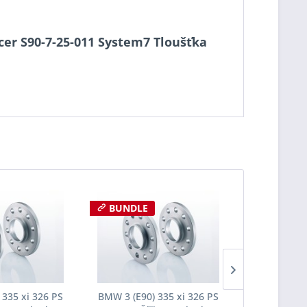
acer S90-7-25-011 System7 Tloušťka
BUNDLE
 335 xi 326 PS
BMW 3 (E90) 335 xi 326 PS
BMW 3 (E90