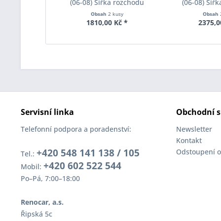
(06-08) Šířka rozchodu
(06-08) Šíř
Eibach Pro-Spacer S90-1-05-
Eibach Pro-Spa
Obsah
2 kusy
Obsah
017 System1 Tloušťka 5mm
004 System2 
1810,00 Kč *
2375,0
Servisní linka
Obchodní s
Telefonní podpora a poradenství:
Newsletter
Kontakt
+420 548 141 138 / 105
Odstoupení o
Tel.:
+420 602 522 544
Mobil:
Po–Pá, 7:00–18:00
Renocar, a.s.
Řipská 5c