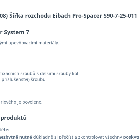
6-08) Šířka rozchodu Eibach Pro-Spacer S90-7-25-0
er System 7
ými upevňovacími materiály.
fixačních šroubů s delšími šrouby kol
 příslušenství) šroubu
ériového je povoleno.
 produktů
těte:
nezbytně nutné
důkladně si přečíst a zkontrolovat všechny
poskyt