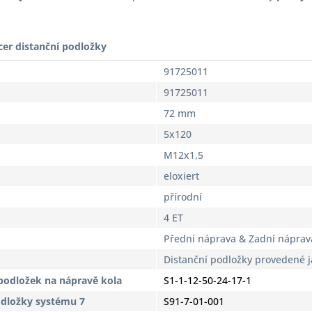
cer distanční podložky
91725011
91725011
72 mm
5x120
M12x1,5
eloxiert
přírodní
4 ET
Přední náprava & Zadní náprav
Distanční podložky provedené 
podložek na nápravě kola
S1-1-12-50-24-17-1
odložky systému 7
S91-7-01-001