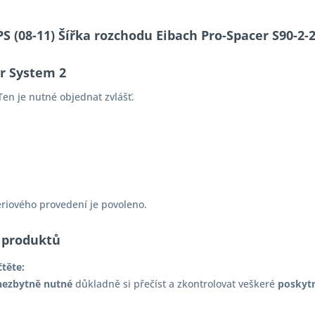
 PS (08-11) Šířka rozchodu Eibach Pro-Spacer S90-
er System 2
en je nutné objednat zvlášť.
ériového provedení je povoleno.
 produktů
čtěte:
nezbytně nutné
důkladně si přečíst a zkontrolovat veškeré
poskyt