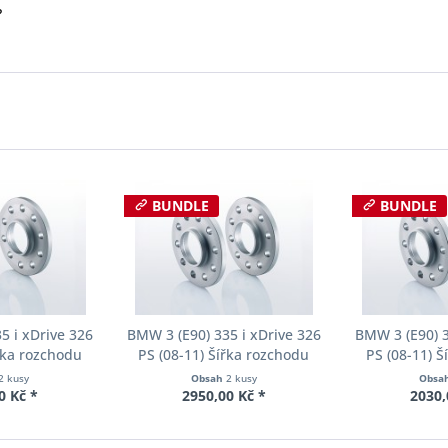
?
BUNDLE
BUNDLE
5 i xDrive 326
BMW 3 (E90) 335 i xDrive 326
BMW 3 (E90) 3
řka rozchodu
PS (08-11) Šířka rozchodu
PS (08-11) 
cer S90-2-10-
Eibach Pro-Spacer S90-2-12-
Eibach Pro-S
2 kusy
Obsah
2 kusy
Obsa
Tloušťka 10mm
002 System2 Tloušťka 12mm
001 System2 
0 Kč *
2950,00 Kč *
2030,