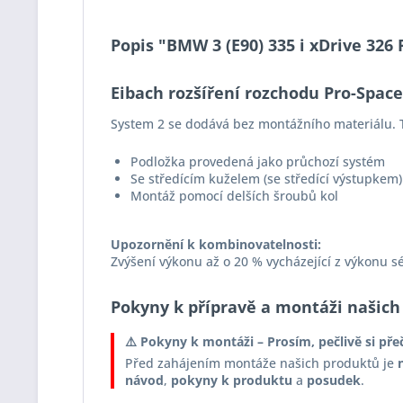
Popis "BMW 3 (E90) 335 i xDrive 326
Eibach rozšíření rozchodu Pro-Spac
System 2 se dodává bez montážního materiálu. T
Podložka provedená jako průchozí systém
Se středícím kuželem (se středící výstupkem)
Montáž pomocí delších šroubů kol
Upozornění k kombinovatelnosti:
Zvýšení výkonu až o 20 % vycházející z výkonu s
Pokyny k přípravě a montáži našich
⚠️ Pokyny k montáži – Prosím, pečlivě si pře
Před zahájením montáže našich produktů je
návod
,
pokyny k produktu
a
posudek
.