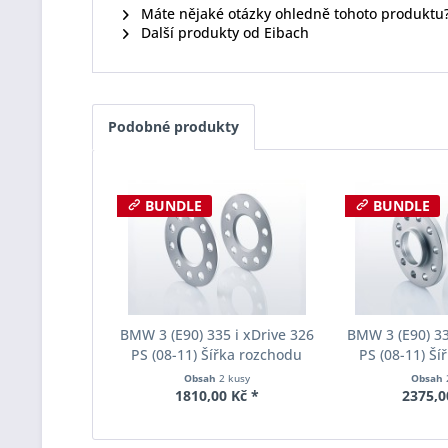
Máte nějaké otázky ohledně tohoto produktu
Další produkty od Eibach
Podobné produkty
BUNDLE
BUNDLE
BMW 3 (E90) 335 i xDrive 326
BMW 3 (E90) 33
PS (08-11) Šířka rozchodu
PS (08-11) Ší
Eibach Pro-Spacer S90-1-05-
Eibach Pro-Spa
Obsah
2 kusy
Obsah
017 System1 Tloušťka 5mm
004 System2 
1810,00 Kč *
2375,0