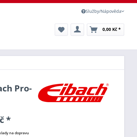
Služby/Nápověda
0,00 Kč *
ach Pro-
č *
klady na dopravu