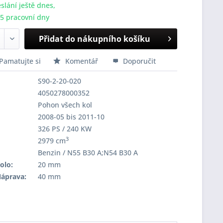
slání ještě dnes,
-5 pracovní dny
Přidat do nákupního košíku
Pamatujte si
Komentář
Doporučit
S90-2-20-020
4050278000352
Pohon všech kol
2008-05 bis 2011-10
326 PS / 240 KW
3
2979 cm
Benzin / N55 B30 A;N54 B30 A
olo:
20 mm
Náprava:
40 mm