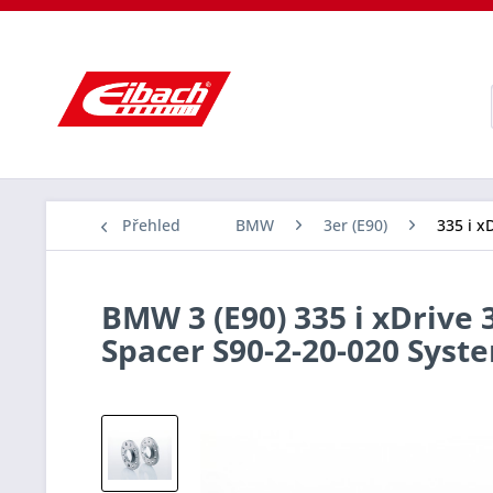
Přehled
BMW
3er (E90)
335 i x
BMW 3 (E90) 335 i xDrive 
Spacer S90-2-20-020 Sys