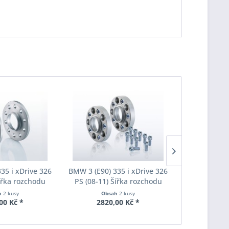
35 i xDrive 326
BMW 3 (E90) 335 i xDrive 326
BMW 3 (E90) 
Šířka rozchodu
PS (08-11) Šířka rozchodu
PS (08-11)
pacer S90-2-15-
Eibach Pro-Spacer S90-7-20-
Eibach Pro-
h
2 kusy
Obsah
2 kusy
Obs
Tloušťka 15mm
010 System7 Tloušťka 20mm
011 System7
00 Kč *
2820,00 Kč *
3190