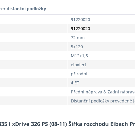
cer distanční podložky
91220020
91220020
72 mm
5x120
M12x1,5
eloxiert
přírodní
4 ET
Přední náprava & Zadní náprav
Distanční podložky provedené 
35 i xDrive 326 PS (08-11) Šířka rozchodu Eibach 