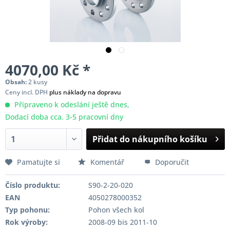
4070,00 Kč *
Obsah:
2 kusy
Ceny incl. DPH
plus náklady na dopravu
Připraveno k odeslání ještě dnes,
Dodací doba cca. 3-5 pracovní dny
Přidat do nákupního košíku
Pamatujte si
Komentář
Doporučit
Číslo produktu:
S90-2-20-020
EAN
4050278000352
Typ pohonu:
Pohon všech kol
Rok výroby:
2008-09 bis 2011-10