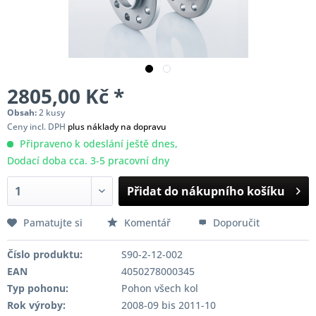
2805,00 Kč *
Obsah:
2 kusy
Ceny incl. DPH
plus náklady na dopravu
Připraveno k odeslání ještě dnes,
Dodací doba cca. 3-5 pracovní dny
Přidat do nákupního košíku
Pamatujte si
Komentář
Doporučit
Číslo produktu:
S90-2-12-002
EAN
4050278000345
Typ pohonu:
Pohon všech kol
Rok výroby:
2008-09 bis 2011-10