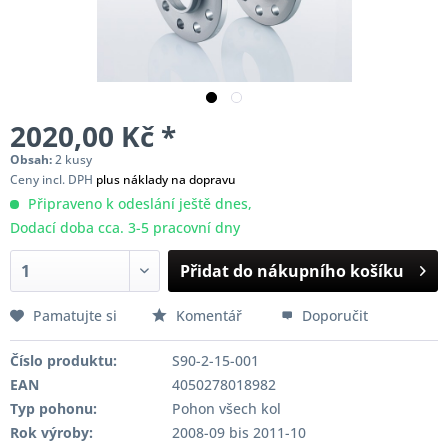
2020,00 Kč *
Obsah:
2 kusy
Ceny incl. DPH
plus náklady na dopravu
Připraveno k odeslání ještě dnes,
Dodací doba cca. 3-5 pracovní dny
Přidat do nákupního košíku
Pamatujte si
Komentář
Doporučit
Číslo produktu:
S90-2-15-001
EAN
4050278018982
Typ pohonu:
Pohon všech kol
Rok výroby:
2008-09 bis 2011-10