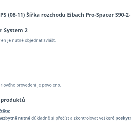
 PS (08-11) Šířka rozchodu Eibach Pro-Spacer S90
er System 2
en je nutné objednat zvlášť.
ériového provedení je povoleno.
 produktů
čtěte:
nezbytně nutné
důkladně si přečíst a zkontrolovat veškeré
poskyt