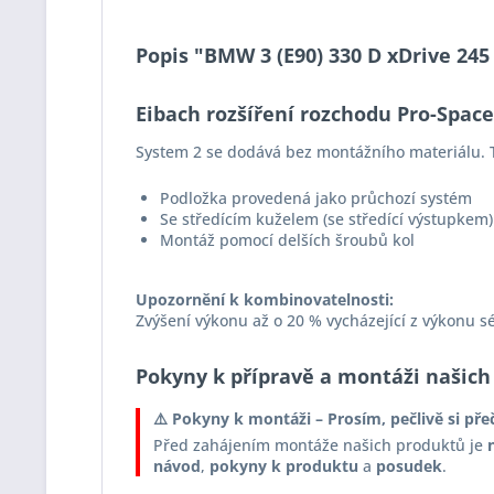
Popis "BMW 3 (E90) 330 D xDrive 245
Eibach rozšíření rozchodu Pro-Spac
System 2 se dodává bez montážního materiálu. T
Podložka provedená jako průchozí systém
Se středícím kuželem (se středící výstupkem)
Montáž pomocí delších šroubů kol
Upozornění k kombinovatelnosti:
Zvýšení výkonu až o 20 % vycházející z výkonu s
Pokyny k přípravě a montáži našich
⚠️ Pokyny k montáži – Prosím, pečlivě si pře
Před zahájením montáže našich produktů je
návod
,
pokyny k produktu
a
posudek
.