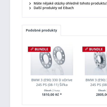
Máte nějaké otázky ohledně tohoto produktu
Další produkty od Eibach
Podobné produkty
BUNDLE
BUNDLE
BMW 3 (E90) 330 D xDrive
BMW 3 (E90) 
245 PS (08-11) Šířka
245 PS (08
rozchodu Eibach Pro-Spacer
rozchodu Eiba
Obsah
2 kusy
Obsah
S90-1-05-017 System1
S90-2-12-0
1810,00 Kč *
2805,0
Tloušťka 5mm
Tloušť