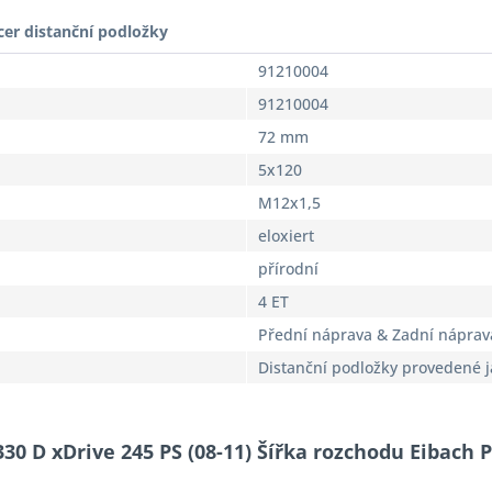
cer distanční podložky
91210004
91210004
72 mm
5x120
M12x1,5
eloxiert
přírodní
4 ET
Přední náprava & Zadní náprav
Distanční podložky provedené 
330 D xDrive 245 PS (08-11) Šířka rozchodu Eibach 