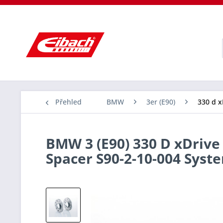
Přehled
BMW
3er (E90)
330 d x
BMW 3 (E90) 330 D xDrive 
Spacer S90-2-10-004 Sys