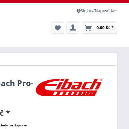
Služby/Nápověda
0,00 Kč *
bach Pro-
č *
klady na dopravu