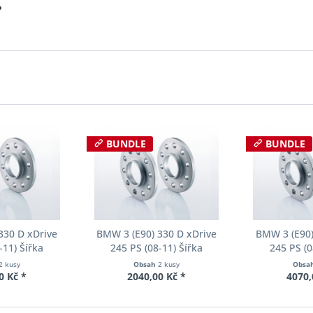
?
BUNDLE
BUNDLE
330 D xDrive
BMW 3 (E90) 330 D xDrive
BMW 3 (E90)
-11) Šířka
245 PS (08-11) Šířka
245 PS (0
ch Pro-Spacer
rozchodu Eibach Pro-Spacer
rozchodu Eib
2 kusy
Obsah
2 kusy
Obsa
02 System2
S90-2-15-001 System2
S90-2-20-
0 Kč *
2040,00 Kč *
4070,
ka 12mm
Tloušťka 15mm
Tloušť