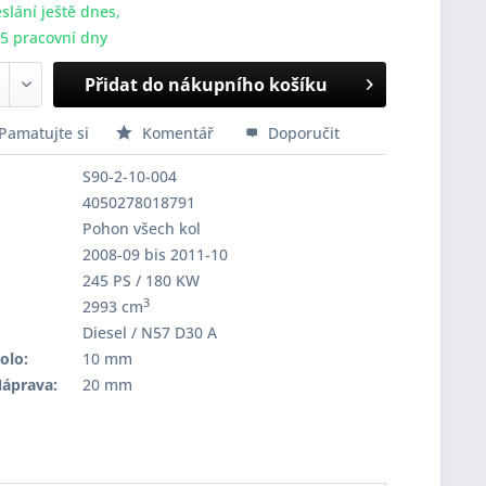
slání ještě dnes,
-5 pracovní dny
Přidat do nákupního košíku
Pamatujte si
Komentář
Doporučit
S90-2-10-004
4050278018791
Pohon všech kol
2008-09 bis 2011-10
245 PS / 180 KW
3
2993 cm
Diesel / N57 D30 A
olo:
10 mm
Náprava:
20 mm