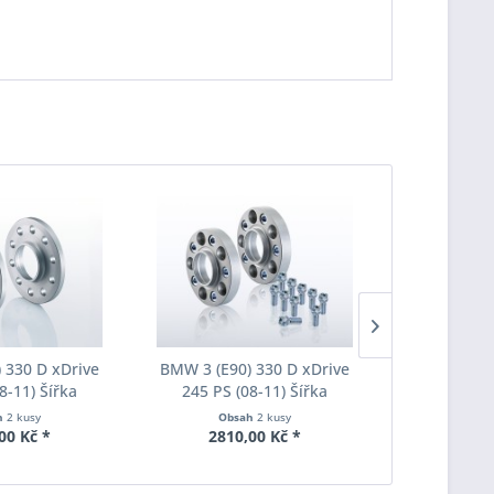
 330 D xDrive
BMW 3 (E90) 330 D xDrive
BMW 3 (E90
8-11) Šířka
245 PS (08-11) Šířka
245 PS (
ach Pro-Spacer
rozchodu Eibach Pro-Spacer
rozchodu Ei
h
2 kusy
Obsah
2 kusy
Obs
020 System2
S90-7-20-010 System7
S90-7-25
00 Kč *
2810,00 Kč *
3190
ka 20mm
Tloušťka 20mm
Tlouš