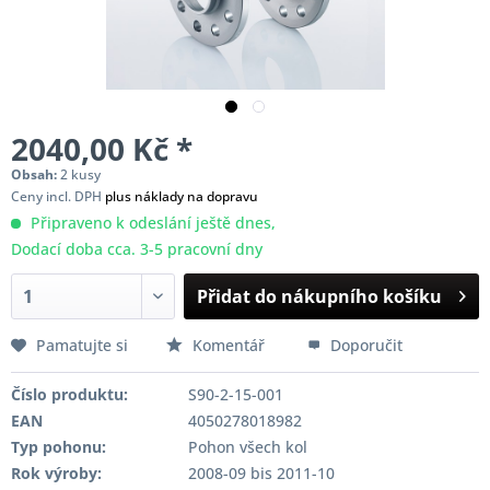
2040,00 Kč *
Obsah:
2 kusy
Ceny incl. DPH
plus náklady na dopravu
Připraveno k odeslání ještě dnes,
Dodací doba cca. 3-5 pracovní dny
Přidat do nákupního košíku
Pamatujte si
Komentář
Doporučit
Číslo produktu:
S90-2-15-001
EAN
4050278018982
Typ pohonu:
Pohon všech kol
Rok výroby:
2008-09 bis 2011-10