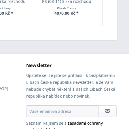
Šířka rozchodu
PS (08-11) Šířka rozchodu
PS (08-11)
pacer S90-2-15-
Eibach Pro-Spacer S90-2-20-
Eibach Pro-
h
2 kusy
Obsah
2 kusy
Obs
Tloušťka 15mm
020 System2 Tloušťka 20mm
011 System7
00 Kč *
4070,00 Kč *
3190
Newsletter
Ujistěte se, že jste se přihlásili k bezplatnému
Eibach Česká republika newsletter, a že Vám
VOP)
nebude chybět některá z našich Eibach Česká
republika nabídek nebo novinek.
Seznámil/a jsem se s
zásadami ochrany