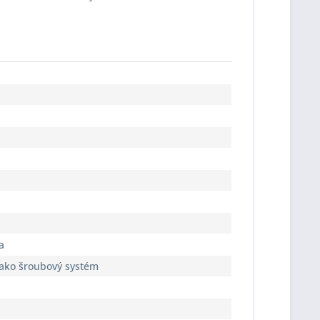
a
jako šroubový systém