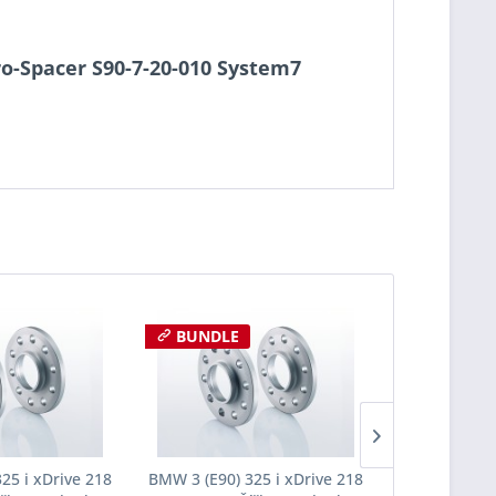
Pro-Spacer S90-7-20-010 System7
BUNDLE
25 i xDrive 218
BMW 3 (E90) 325 i xDrive 218
BMW 3 (E90) 