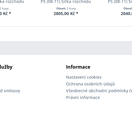
řka rozchodu
PS (08-11) Šířka rozchodu
PS (08-11) 
cer S90-2-10-
Eibach Pro-Spacer S90-2-12-
Eibach Pro-S
2 kusy
Obsah
2 kusy
Obsa
Tloušťka 10mm
002 System2 Tloušťka 12mm
001 System2 
0 Kč *
2805,00 Kč *
2040,
lužby
Informace
Nastavení cookies
Ochrana osobních údajů
d smlouvy
Všeobecné obchodní podmínky (
Právní informace