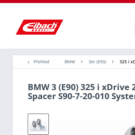
Přehled
BMW
3er (E90)
325 i x
BMW 3 (E90) 325 i xDrive 
Spacer S90-7-20-010 Sys