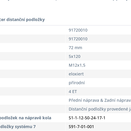
cer distanční podložky
91720010
91720010
72 mm
5x120
M12x1,5
eloxiert
přírodní
4 ET
Přední náprava & Zadní náprav
Distanční podložky provedené 
podložek na nápravě kola
S1-1-12-50-24-17-1
odložky systému 7
S91-7-01-001