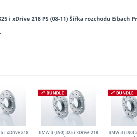
25 i xDrive 218 PS (08-11) Šířka rozchodu Eibach 
?
BUNDLE
BUNDLE
5 i xDrive 218
BMW 3 (E90) 325 i xDrive 218
BMW 3 (E90) 3