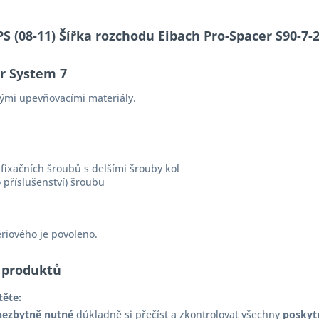
 PS (08-11) Šířka rozchodu Eibach Pro-Spacer S90-
er System 7
ými upevňovacími materiály.
fixačních šroubů s delšími šrouby kol
 příslušenství) šroubu
ériového je povoleno.
 produktů
těte:
nezbytně nutné
důkladně si přečíst a zkontrolovat všechny
poskyt