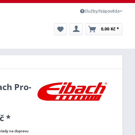
Služby/Nápověda
0,00 Kč *
ach Pro-
č *
klady na dopravu