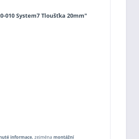
7-20-010 System7 Tloušťka 20mm"
nuté informace
, zejména
montážní