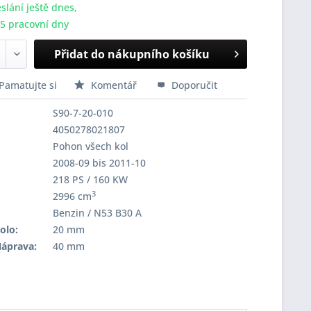
slání ještě dnes,
-5 pracovní dny
Přidat do nákupního košíku
Pamatujte si
Komentář
Doporučit
S90-7-20-010
4050278021807
Pohon všech kol
2008-09 bis 2011-10
218 PS / 160 KW
3
2996 cm
Benzin / N53 B30 A
olo:
20 mm
Náprava:
40 mm