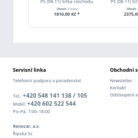
PS (08-11) Šířka rozchodu
PS (08-11) Ší
Eibach Pro-Spacer S90-1-05-
Eibach Pro-Spa
Obsah
2 kusy
Obsah
017 System1 Tloušťka 5mm
004 System2 
1810,00 Kč *
2375,0
Servisní linka
Obchodní s
Telefonní podpora a poradenství:
Newsletter
Kontakt
+420 548 141 138 / 105
Odstoupení o
Tel.:
+420 602 522 544
Mobil:
Po–Pá, 7:00–18:00
Renocar, a.s.
Řipská 5c