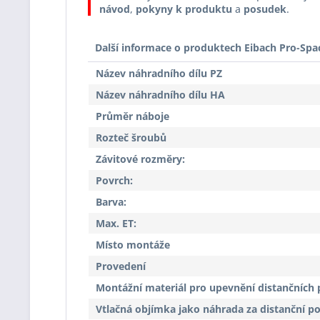
návod
,
pokyny k produktu
a
posudek
.
Další informace o produktech Eibach Pro-Spa
Název náhradního dílu PZ
Název náhradního dílu HA
Průměr náboje
Rozteč šroubů
Závitové rozměry:
Povrch:
Barva:
Max. ET:
Místo montáže
Provedení
Montážní materiál pro upevnění distančních 
Vtlačná objímka jako náhrada za distanční p