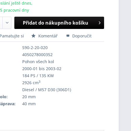
slání ještě dnes,
-5 pracovní dny
Přidat do nákupního košíku
Pamatujte si
Komentář
Doporučit
S90-2-20-020
4050278000352
Pohon všech kol
2000-01 bis 2003-02
184 PS / 135 KW
3
2926 cm
Diesel / M57 D30 (306D1)
olo:
20 mm
Náprava:
40 mm