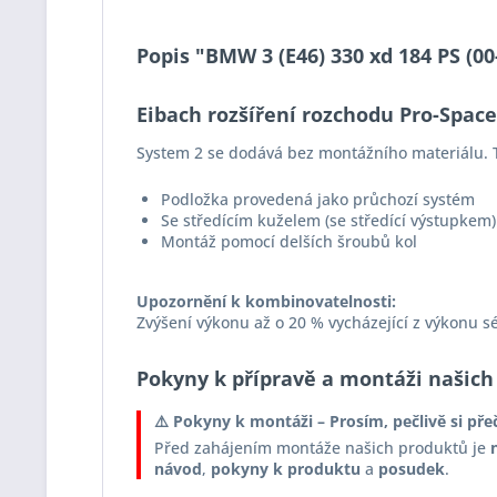
Popis "BMW 3 (E46) 330 xd 184 PS (0
Eibach rozšíření rozchodu Pro-Spac
System 2 se dodává bez montážního materiálu. T
Podložka provedená jako průchozí systém
Se středícím kuželem (se středící výstupkem)
Montáž pomocí delších šroubů kol
Upozornění k kombinovatelnosti:
Zvýšení výkonu až o 20 % vycházející z výkonu s
Pokyny k přípravě a montáži našich
⚠️ Pokyny k montáži – Prosím, pečlivě si pře
Před zahájením montáže našich produktů je
návod
,
pokyny k produktu
a
posudek
.