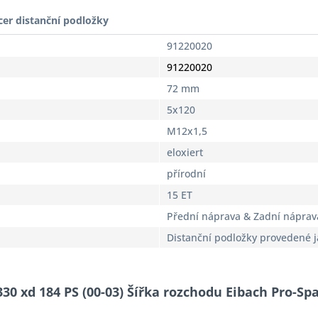
cer distanční podložky
91220020
91220020
72 mm
5x120
M12x1,5
eloxiert
přírodní
15 ET
Přední náprava & Zadní náprav
Distanční podložky provedené 
330 xd 184 PS (00-03) Šířka rozchodu Eibach Pro-Sp