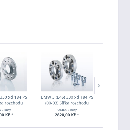
330 xd 184 PS
BMW 3 (E46) 330 xd 184 PS
BMW 3 (E46)
řka rozchodu
(00-03) Šířka rozchodu
(00-03) Š
pacer S90-2-15-
Eibach Pro-Spacer S90-7-20-
Eibach Pro-
h
2 kusy
Obsah
2 kusy
Obs
Tloušťka 15mm
010 System7 Tloušťka 20mm
011 System7
00 Kč *
2820,00 Kč *
3190