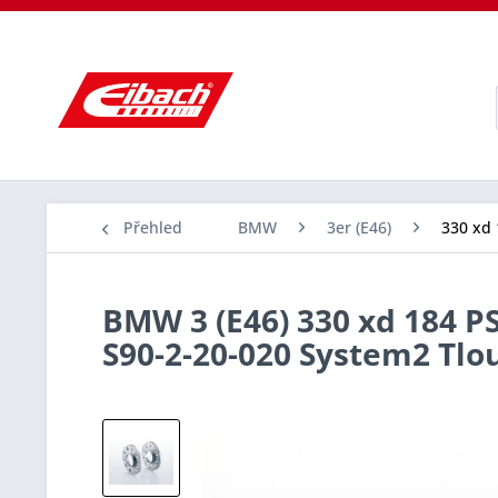
Přehled
BMW
3er (E46)
330 xd 
BMW 3 (E46) 330 xd 184 PS
S90-2-20-020 System2 Tl