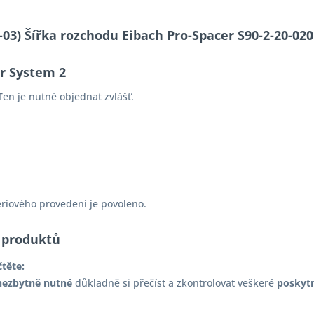
0-03) Šířka rozchodu Eibach Pro-Spacer S90-2-20-
er System 2
en je nutné objednat zvlášť.
ériového provedení je povoleno.
 produktů
čtěte:
nezbytně nutné
důkladně si přečíst a zkontrolovat veškeré
poskyt