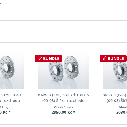
?
BUNDLE
BUNDLE
330 xd 184 PS
BMW 3 (E46) 330 xd 184 PS
BMW 3 (E46) 
ka rozchodu
(00-03) Šířka rozchodu
(00-03) Ší
cer S90-2-10-
Eibach Pro-Spacer S90-2-12-
Eibach Pro-S
2 kusy
Obsah
2 kusy
Obsa
Tloušťka 10mm
002 System2 Tloušťka 12mm
001 System2 
0 Kč *
2950,00 Kč *
2030,