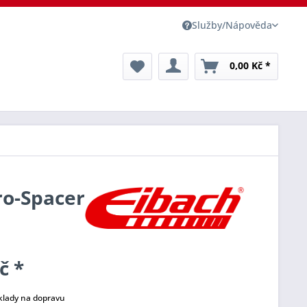
Služby/Nápověda
0,00 Kč *
ro-Spacer
č *
klady na dopravu