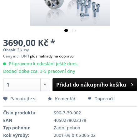
3690,00 Kč *
Obsah:
2 kusy
Ceny incl. DPH
plus náklady na dopravu
Připraveno k odeslání ještě dnes,
Dodací doba cca. 3-5 pracovní dny
Přidat do nákupního košíku
Pamatujte si
Komentář
Doporučit
Číslo produktu:
S90-7-30-002
EAN
4050278022378
Typ pohonu:
Zadní pohon
Rok výroby:
2001-09 bis 2005-02