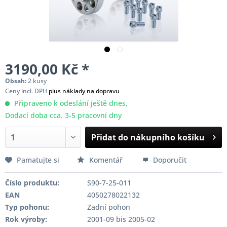
3190,00 Kč *
Obsah:
2 kusy
Ceny incl. DPH
plus náklady na dopravu
Připraveno k odeslání ještě dnes,
Dodací doba cca. 3-5 pracovní dny
Přidat do nákupního košíku
Pamatujte si
Komentář
Doporučit
Číslo produktu:
S90-7-25-011
EAN
4050278022132
Typ pohonu:
Zadní pohon
Rok výroby:
2001-09 bis 2005-02