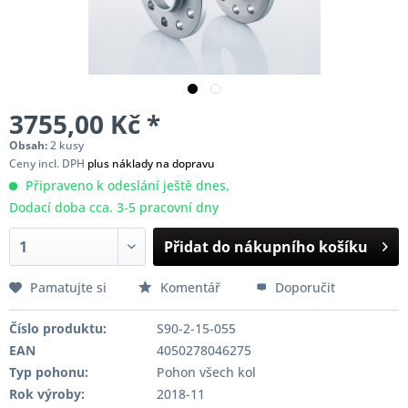
3755,00 Kč *
Obsah:
2 kusy
Ceny incl. DPH
plus náklady na dopravu
Připraveno k odeslání ještě dnes,
Dodací doba cca. 3-5 pracovní dny
Přidat do nákupního košíku
Pamatujte si
Komentář
Doporučit
Číslo produktu:
S90-2-15-055
EAN
4050278046275
Typ pohonu:
Pohon všech kol
Rok výroby:
2018-11