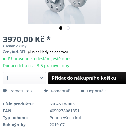
3970,00 Kč *
Obsah:
2 kusy
Ceny incl. DPH
plus náklady na dopravu
Připraveno k odeslání ještě dnes,
Dodací doba cca. 3-5 pracovní dny
Přidat do nákupního košíku
Pamatujte si
Komentář
Doporučit
Číslo produktu:
S90-2-18-003
EAN
4050278081351
Typ pohonu:
Pohon všech kol
Rok výroby:
2019-07