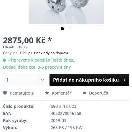
2875,00 Kč *
Obsah:
2 kusy
Ceny incl. DPH
plus náklady na dopravu
Připraveno k odeslání ještě dnes,
Dodací doba cca. 3-5 pracovní dny
Přidat do nákupního košíku
Pamatujte si
Komentář
Doporučit
Číslo produktu:
S90-2-12-023
EAN
4050278046268
Rok výroby:
2019-03
Výkon:
265 PS / 195 KW