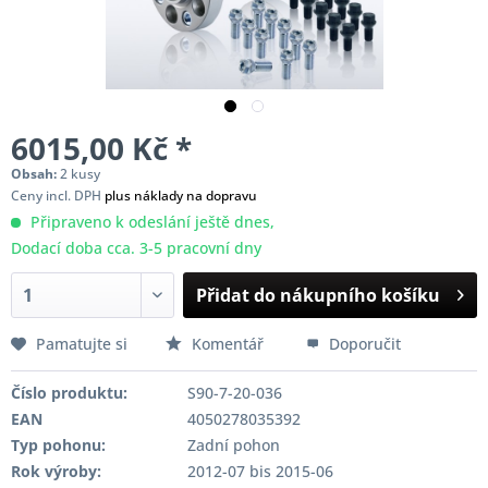
6015,00 Kč *
Obsah:
2 kusy
Ceny incl. DPH
plus náklady na dopravu
Připraveno k odeslání ještě dnes,
Dodací doba cca. 3-5 pracovní dny
Přidat do nákupního košíku
Pamatujte si
Komentář
Doporučit
Číslo produktu:
S90-7-20-036
EAN
4050278035392
Typ pohonu:
Zadní pohon
Rok výroby:
2012-07 bis 2015-06