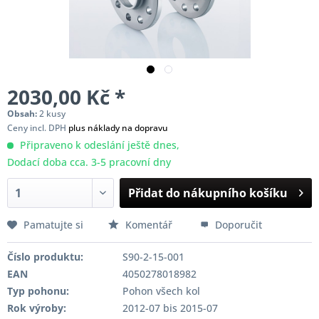
2030,00 Kč *
Obsah:
2 kusy
Ceny incl. DPH
plus náklady na dopravu
Připraveno k odeslání ještě dnes,
Dodací doba cca. 3-5 pracovní dny
Přidat do nákupního košíku
Pamatujte si
Komentář
Doporučit
Číslo produktu:
S90-2-15-001
EAN
4050278018982
Typ pohonu:
Pohon všech kol
Rok výroby:
2012-07 bis 2015-07