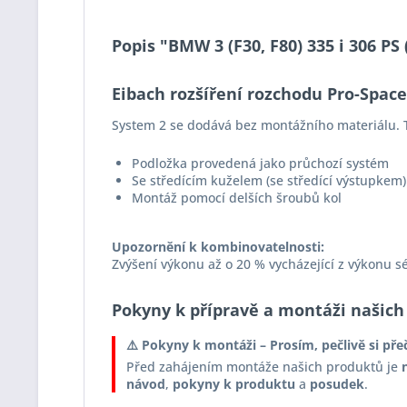
Popis "BMW 3 (F30, F80) 335 i 306 P
Eibach rozšíření rozchodu Pro-Spac
System 2 se dodává bez montážního materiálu. T
Podložka provedená jako průchozí systém
Se středícím kuželem (se středící výstupkem)
Montáž pomocí delších šroubů kol
Upozornění k kombinovatelnosti:
Zvýšení výkonu až o 20 % vycházející z výkonu s
Pokyny k přípravě a montáži našich
⚠️ Pokyny k montáži – Prosím, pečlivě si pře
Před zahájením montáže našich produktů je
návod
,
pokyny k produktu
a
posudek
.