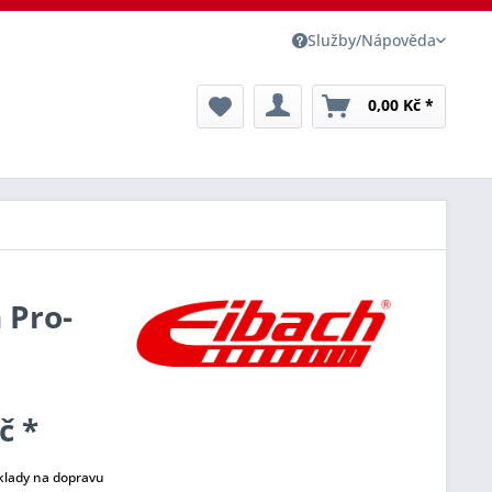
Služby/Nápověda
0,00 Kč *
 Pro-
č *
klady na dopravu