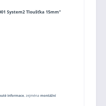
15-001 System2 Tloušťka 15mm"
nuté informace
, zejména
montážní