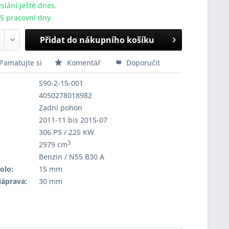
slání ještě dnes,
-5 pracovní dny
Přidat do nákupního košíku
Pamatujte si
Komentář
Doporučit
S90-2-15-001
4050278018982
Zadní pohon
2011-11 bis 2015-07
306 PS / 225 KW
3
2979 cm
Benzin / N55 B30 A
olo:
15 mm
Náprava:
30 mm