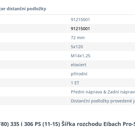
cer distanční podložky
91215001
91215001
72 mm
5x120
M14x1,25
eloxiert
přírodní
1 ET
Přední náprava & Zadní náprav
Distanční podložky provedené 
80) 335 i 306 PS (11-15) Šířka rozchodu Eibach Pro