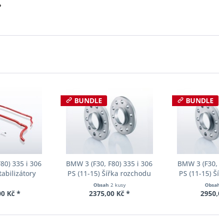
?
BUNDLE
BUNDLE
80) 335 i 306
BMW 3 (F30, F80) 335 i 306
BMW 3 (F30, 
tabilizátory
PS (11-15) Šířka rozchodu
PS (11-15) 
ll-Kit E40-20-
Eibach Pro-Spacer S90-2-10-
Eibach Pro-S
Obsah
2 kusy
Obsa
01-11
004 System2 Tloušťka 10mm
002 System2 
0 Kč *
2375,00 Kč *
2950,