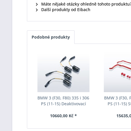
Máte nějaké otázky ohledně tohoto produktu
Další produkty od Eibach
Podobné produkty
BMW 3 (F30, F80) 335 i 306
BMW 3 (F30, F
PS (11-15) Deaktivovací
PS (11-15) S
modul Eibach Pro-Tronic
Eibach Anti-Ro
AM65-20-030-01-22
031-
10660,00 Kč *
15635,0