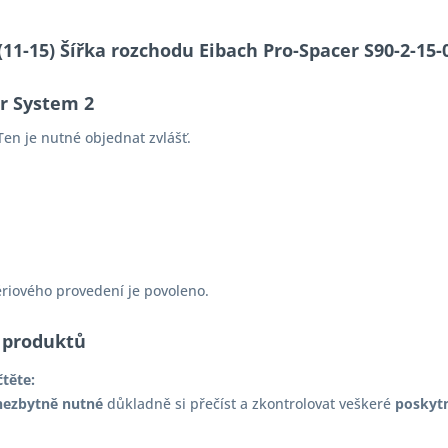
S (11-15) Šířka rozchodu Eibach Pro-Spacer S90-2-
er System 2
en je nutné objednat zvlášť.
ériového provedení je povoleno.
 produktů
čtěte:
nezbytně nutné
důkladně si přečíst a zkontrolovat veškeré
poskyt