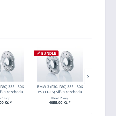
BUNDLE
F80) 335 i 306
BMW 3 (F30, F80) 335 i 306
BMW 3 (F30,
Šířka rozchodu
PS (11-15) Šířka rozchodu
PS (11-15)
pacer S90-2-12-
Eibach Pro-Spacer S90-2-20-
Eibach Pro-
h
2 kusy
Obsah
2 kusy
Obs
Tloušťka 12mm
020 System2 Tloušťka 20mm
036 System7
00 Kč *
4055,00 Kč *
6000