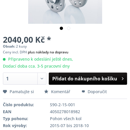
2040,00 Kč *
Obsah:
2 kusy
Ceny incl. DPH
plus náklady na dopravu
Připraveno k odeslání ještě dnes,
Dodací doba cca. 3-5 pracovní dny
Přidat do nákupního košíku
Pamatujte si
Komentář
Doporučit
Číslo produktu:
S90-2-15-001
EAN
4050278018982
Typ pohonu:
Pohon všech kol
Rok výroby:
2015-07 bis 2018-10