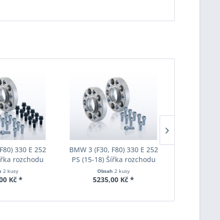
F80) 330 E 252
BMW 3 (F30, F80) 330 E 252
BMW 3 (F30,
Šířka rozchodu
PS (15-18) Šířka rozchodu
PS (15-18)
pacer S90-7-20-
Eibach Pro-Spacer S90-7-25-
Eibach Pro-
h
2 kusy
Obsah
2 kusy
Obs
Tloušťka 20mm
038 System7 Tloušťka 25mm
032 System7
00 Kč *
5235,00 Kč *
5240