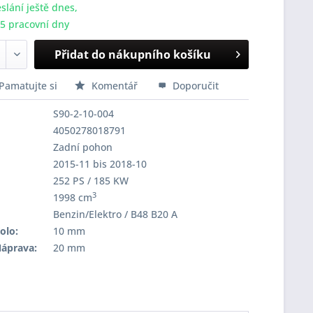
slání ještě dnes,
-5 pracovní dny
Přidat do nákupního košíku
Pamatujte si
Komentář
Doporučit
S90-2-10-004
4050278018791
Zadní pohon
2015-11 bis 2018-10
252 PS / 185 KW
3
1998 cm
Benzin/Elektro / B48 B20 A
olo:
10 mm
Náprava:
20 mm