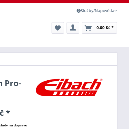
Služby/Nápověda
0,00 Kč *
h Pro-
č *
klady na dopravu