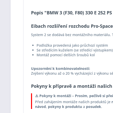
Popis "BMW 3 (F30, F80) 330 E 252 P
Eibach rozšíření rozchodu Pro-Spac
System 2 se dodává bez montážního materiálu. T
Podložka provedená jako průchozí systém
Se středícím kuželem (se středící výstupkem)
Montáž pomocí delších šroubů kol
Upozornění k kombinovatelnosti:
Zvýšení výkonu až o 20 % vycházející z výkonu s
Pokyny k přípravě a montáži našich
⚠️ Pokyny k montáži – Prosím, pečlivě si pře
Před zahájením montáže našich produktů je
návod
,
pokyny k produktu
a
posudek
.