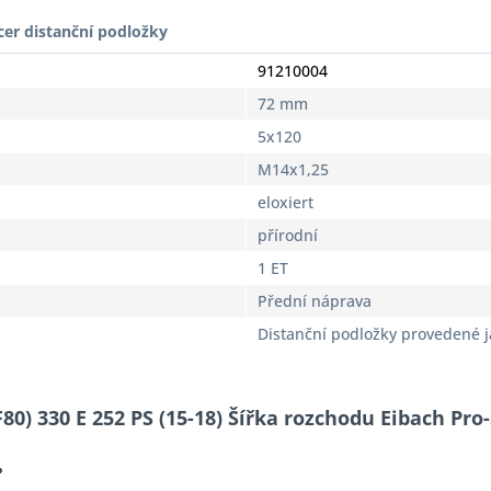
cer distanční podložky
91210004
72 mm
5x120
M14x1,25
eloxiert
přírodní
1 ET
Přední náprava
Distanční podložky provedené 
80) 330 E 252 PS (15-18) Šířka rozchodu Eibach Pr
?