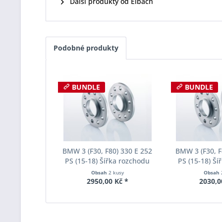
Další produkty od Eibach
Podobné produkty
BUNDLE
BUNDLE
BMW 3 (F30, F80) 330 E 252
BMW 3 (F30, F
PS (15-18) Šířka rozchodu
PS (15-18) Ší
Eibach Pro-Spacer S90-2-12-
Eibach Pro-Spa
Obsah
2 kusy
Obsah
002 System2 Tloušťka 12mm
001 System2 
2950,00 Kč *
2030,0