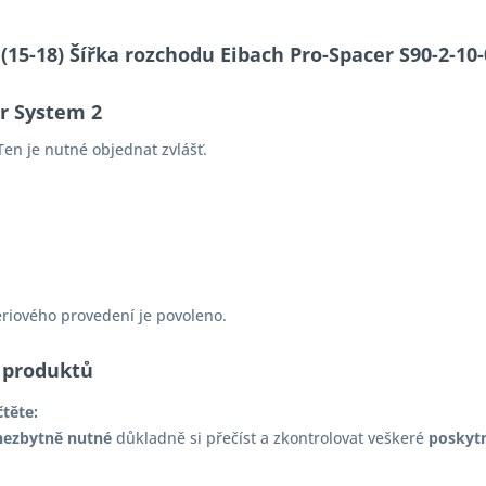
S (15-18) Šířka rozchodu Eibach Pro-Spacer S90-2-
er System 2
en je nutné objednat zvlášť.
ériového provedení je povoleno.
 produktů
čtěte:
nezbytně nutné
důkladně si přečíst a zkontrolovat veškeré
poskyt