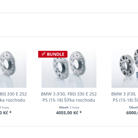
BUNDLE
80) 330 E 252
BMW 3 (F30, F80) 330 E 252
BMW 3 (F30, 
řka rozchodu
PS (15-18) Šířka rozchodu
PS (15-18) 
cer S90-2-15-
Eibach Pro-Spacer S90-2-20-
Eibach Pro-S
2 kusy
Obsah
2 kusy
Obsa
Tloušťka 15mm
020 System2 Tloušťka 20mm
036 System7 
0 Kč *
4055,00 Kč *
6000,