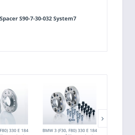
o-Spacer S90-7-30-032 System7
F80) 330 E 184
BMW 3 (F30, F80) 330 E 184
BMW 3 (F30,