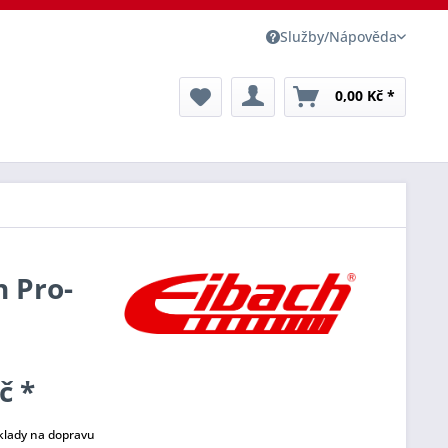
Služby/Nápověda
0,00 Kč *
h Pro-
č *
klady na dopravu