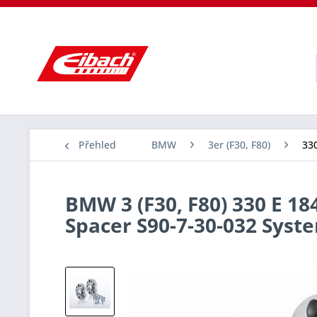
Přehled
BMW
3er (F30, F80)
330
BMW 3 (F30, F80) 330 E 18
Spacer S90-7-30-032 Sys