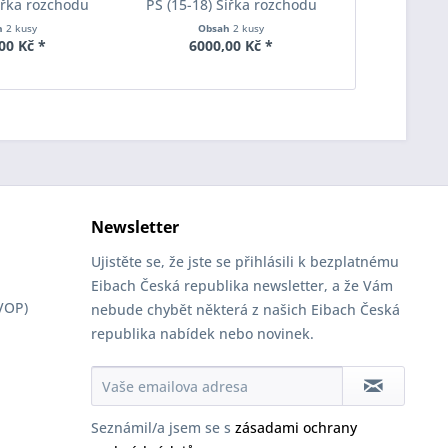
Šířka rozchodu
PS (15-18) Šířka rozchodu
PS (15-18)
pacer S90-2-20-
Eibach Pro-Spacer S90-7-20-
Eibach Pro-
h
2 kusy
Obsah
2 kusy
Obs
Tloušťka 20mm
036 System7 Tloušťka 20mm
038 System7
00 Kč *
6000,00 Kč *
5235
Newsletter
Ujistěte se, že jste se přihlásili k bezplatnému
Eibach Česká republika newsletter, a že Vám
VOP)
nebude chybět některá z našich Eibach Česká
republika nabídek nebo novinek.
Seznámil/a jsem se s
zásadami ochrany