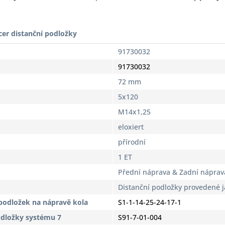
cer distanční podložky
91730032
91730032
72 mm
5x120
M14x1,25
eloxiert
přírodní
1 ET
Přední náprava & Zadní náprav
Distanční podložky provedené 
podložek na nápravě kola
S1-1-14-25-24-17-1
odložky systému 7
S91-7-01-004