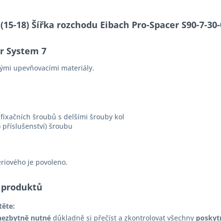
S (15-18) Šířka rozchodu Eibach Pro-Spacer S90-7-
er System 7
ými upevňovacími materiály.
fixačních šroubů s delšími šrouby kol
 příslušenství) šroubu
ériového je povoleno.
 produktů
těte:
nezbytně nutné
důkladně si přečíst a zkontrolovat všechny
poskyt