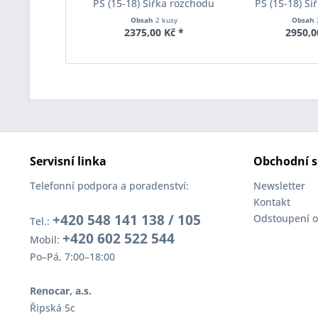
PS (15-18) Šířka rozchodu
PS (15-18) Ší
Eibach Pro-Spacer S90-2-10-
Eibach Pro-Spa
Obsah
2 kusy
Obsah
004 System2 Tloušťka 10mm
002 System2 
2375,00 Kč *
2950,0
Servisní linka
Obchodní s
Telefonní podpora a poradenství:
Newsletter
Kontakt
+420 548 141 138 / 105
Odstoupení o
Tel.:
+420 602 522 544
Mobil:
Po–Pá, 7:00–18:00
Renocar, a.s.
Řipská 5c