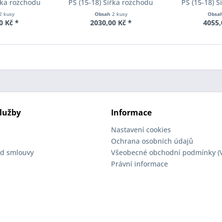
řka rozchodu
PS (15-18) Šířka rozchodu
PS (15-18) 
cer S90-2-12-
Eibach Pro-Spacer S90-2-15-
Eibach Pro-S
2 kusy
Obsah
2 kusy
Obsa
Tloušťka 12mm
001 System2 Tloušťka 15mm
020 System2 
0 Kč *
2030,00 Kč *
4055,
lužby
Informace
Nastavení cookies
Ochrana osobních údajů
d smlouvy
Všeobecné obchodní podmínky (
Právní informace