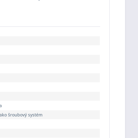
a
jako šroubový systém