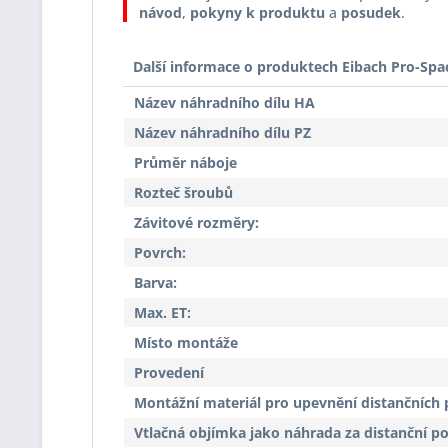
návod
,
pokyny k produktu
a
posudek
.
Další informace o produktech Eibach Pro-Spa
Název náhradního dílu HA
Název náhradního dílu PZ
Průměr náboje
Rozteč šroubů
Závitové rozměry:
Povrch:
Barva:
Max. ET:
Místo montáže
Provedení
Montážní materiál pro upevnění distančních 
Vtlačná objímka jako náhrada za distanční p