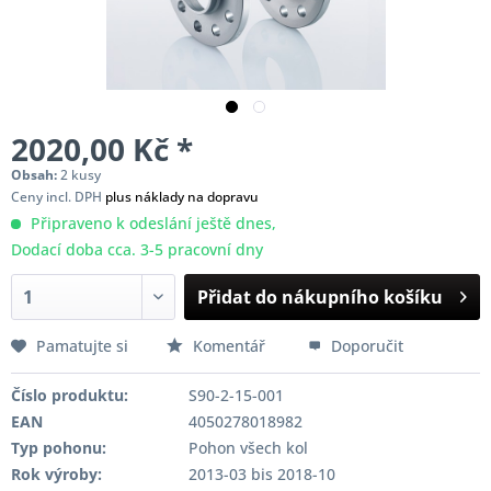
2020,00 Kč *
Obsah:
2 kusy
Ceny incl. DPH
plus náklady na dopravu
Připraveno k odeslání ještě dnes,
Dodací doba cca. 3-5 pracovní dny
Přidat do nákupního košíku
Pamatujte si
Komentář
Doporučit
Číslo produktu:
S90-2-15-001
EAN
4050278018982
Typ pohonu:
Pohon všech kol
Rok výroby:
2013-03 bis 2018-10