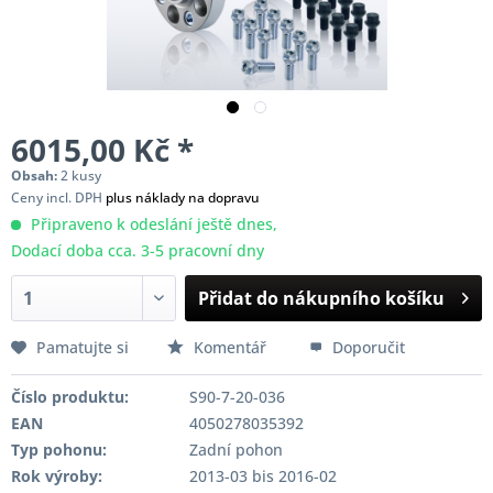
6015,00 Kč *
Obsah:
2 kusy
Ceny incl. DPH
plus náklady na dopravu
Připraveno k odeslání ještě dnes,
Dodací doba cca. 3-5 pracovní dny
Přidat do nákupního košíku
Pamatujte si
Komentář
Doporučit
Číslo produktu:
S90-7-20-036
EAN
4050278035392
Typ pohonu:
Zadní pohon
Rok výroby:
2013-03 bis 2016-02