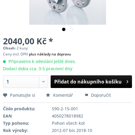
2040,00 Kč *
Obsah:
2 kusy
Ceny incl. DPH
plus náklady na dopravu
Připraveno k odeslání ještě dnes,
Dodací doba cca. 3-5 pracovní dny
Přidat do nákupního košíku
Pamatujte si
Komentář
Doporučit
Číslo produktu:
S90-2-15-001
EAN
4050278018982
Typ pohonu:
Pohon všech kol
Rok výroby:
2012-07 bis 2018-10