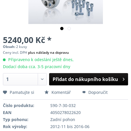
5240,00 Kč *
Obsah:
2 kusy
Ceny incl. DPH
plus náklady na dopravu
Připraveno k odeslání ještě dnes,
Dodací doba cca. 3-5 pracovní dny
Přidat do nákupního košíku
Pamatujte si
Komentář
Doporučit
Číslo produktu:
S90-7-30-032
EAN
4050278022620
Typ pohonu:
Zadní pohon
Rok výroby:
2012-11 bis 2016-06