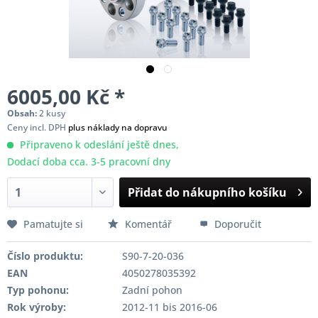
6005,00 Kč *
Obsah:
2 kusy
Ceny incl. DPH
plus náklady na dopravu
Připraveno k odeslání ještě dnes,
Dodací doba cca. 3-5 pracovní dny
Přidat do nákupního košíku
Pamatujte si
Komentář
Doporučit
Číslo produktu:
S90-7-20-036
EAN
4050278035392
Typ pohonu:
Zadní pohon
Rok výroby:
2012-11 bis 2016-06