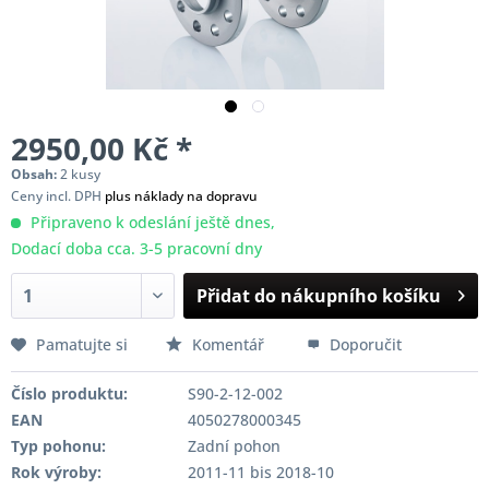
2950,00 Kč *
Obsah:
2 kusy
Ceny incl. DPH
plus náklady na dopravu
Připraveno k odeslání ještě dnes,
Dodací doba cca. 3-5 pracovní dny
Přidat do nákupního košíku
Pamatujte si
Komentář
Doporučit
Číslo produktu:
S90-2-12-002
EAN
4050278000345
Typ pohonu:
Zadní pohon
Rok výroby:
2011-11 bis 2018-10