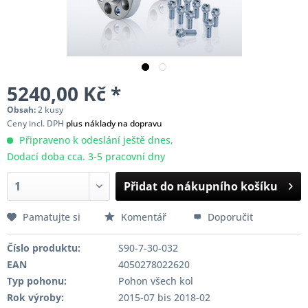
5240,00 Kč *
Obsah:
2 kusy
Ceny incl. DPH
plus náklady na dopravu
Připraveno k odeslání ještě dnes,
Dodací doba cca. 3-5 pracovní dny
Přidat do nákupního košíku
Pamatujte si
Komentář
Doporučit
Číslo produktu:
S90-7-30-032
EAN
4050278022620
Typ pohonu:
Pohon všech kol
Rok výroby:
2015-07 bis 2018-02