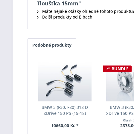
Tloušťka 15mm"
Máte nějaké otázky ohledně tohoto produktu
Další produkty od Eibach
Podobné produkty
BUNDLE
BMW 3 (F30, F80) 318 D
BMW 3 (F30,
xDrive 150 PS (15-18)
xDrive 150 PS 
Deaktivovací modul Eibach
rozchodu Eiba
Obsah
Pro-Tronic AM65-20-030-01-
S90-2-10-0
10660,00 Kč *
2375,0
22
Tloušť