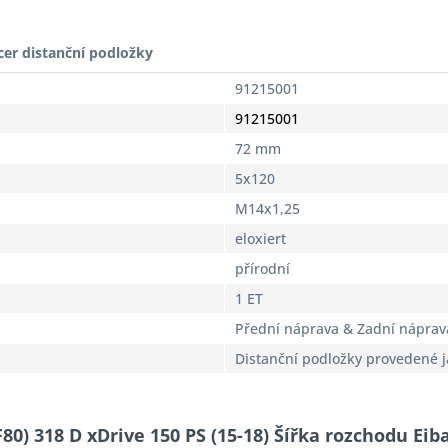
cer distanční podložky
91215001
91215001
72 mm
5x120
M14x1,25
eloxiert
přírodní
1 ET
Přední náprava & Zadní náprav
Distanční podložky provedené 
80) 318 D xDrive 150 PS (15-18) Šířka rozchodu Ei