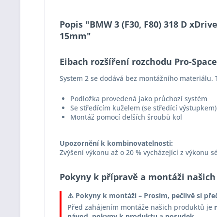
Popis "BMW 3 (F30, F80) 318 D xDriv
15mm"
Eibach rozšíření rozchodu Pro-Spac
System 2 se dodává bez montážního materiálu. T
Podložka provedená jako průchozí systém
Se středícím kuželem (se středící výstupkem)
Montáž pomocí delších šroubů kol
Upozornění k kombinovatelnosti:
Zvýšení výkonu až o 20 % vycházející z výkonu s
Pokyny k přípravě a montáži našich
⚠️ Pokyny k montáži – Prosím, pečlivě si pře
Před zahájením montáže našich produktů je
návod
,
pokyny k produktu
a
posudek
.