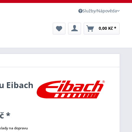
Služby/Nápověda
0,00 Kč *
du Eibach
č *
klady na dopravu