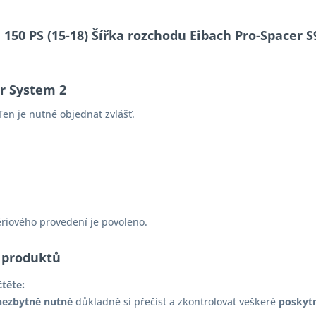
e 150 PS (15-18) Šířka rozchodu Eibach Pro-Spacer 
er System 2
en je nutné objednat zvlášť.
ériového provedení je povoleno.
 produktů
čtěte:
nezbytně nutné
důkladně si přečíst a zkontrolovat veškeré
poskyt