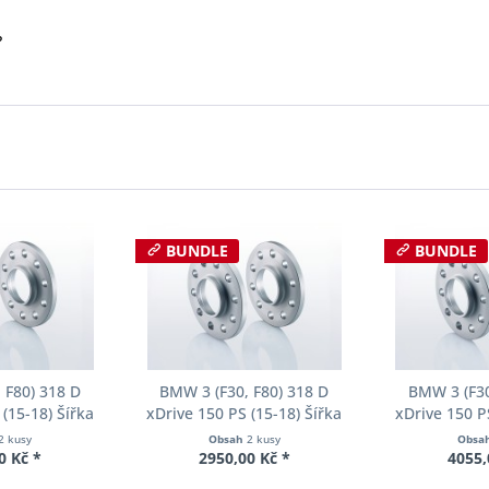
?
BUNDLE
BUNDLE
 F80) 318 D
BMW 3 (F30, F80) 318 D
BMW 3 (F30
(15-18) Šířka
xDrive 150 PS (15-18) Šířka
xDrive 150 P
ch Pro-Spacer
rozchodu Eibach Pro-Spacer
rozchodu Eib
2 kusy
Obsah
2 kusy
Obsa
04 System2
S90-2-12-002 System2
S90-2-20-
0 Kč *
2950,00 Kč *
4055,
ka 10mm
Tloušťka 12mm
Tloušť