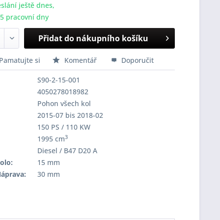
slání ještě dnes,
-5 pracovní dny
Přidat do nákupního košíku
Pamatujte si
Komentář
Doporučit
S90-2-15-001
4050278018982
Pohon všech kol
2015-07 bis 2018-02
150 PS / 110 KW
3
1995 cm
Diesel / B47 D20 A
olo:
15 mm
Náprava:
30 mm