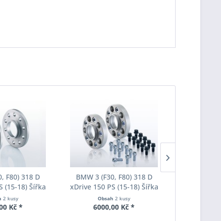
, F80) 318 D
BMW 3 (F30, F80) 318 D
BMW 3 (F3
S (15-18) Šířka
xDrive 150 PS (15-18) Šířka
xDrive 150 
ach Pro-Spacer
rozchodu Eibach Pro-Spacer
rozchodu Ei
h
2 kusy
Obsah
2 kusy
Obs
020 System2
S90-7-20-036 System7
S90-7-25
00 Kč *
6000,00 Kč *
5235
ka 20mm
Tloušťka 20mm
Tlouš