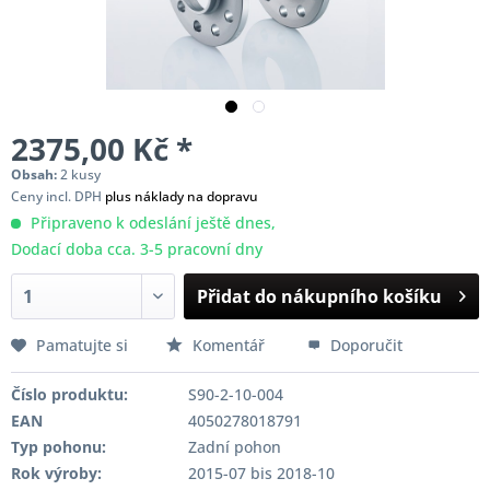
2375,00 Kč *
Obsah:
2 kusy
Ceny incl. DPH
plus náklady na dopravu
Připraveno k odeslání ještě dnes,
Dodací doba cca. 3-5 pracovní dny
Přidat do nákupního košíku
Pamatujte si
Komentář
Doporučit
Číslo produktu:
S90-2-10-004
EAN
4050278018791
Typ pohonu:
Zadní pohon
Rok výroby:
2015-07 bis 2018-10