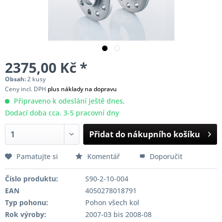
2375,00 Kč *
Obsah:
2 kusy
Ceny incl. DPH
plus náklady na dopravu
Připraveno k odeslání ještě dnes,
Dodací doba cca. 3-5 pracovní dny
Přidat do nákupního košíku
Pamatujte si
Komentář
Doporučit
Číslo produktu:
S90-2-10-004
EAN
4050278018791
Typ pohonu:
Pohon všech kol
Rok výroby:
2007-03 bis 2008-08