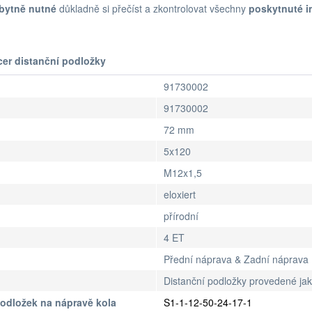
bytně nutné
důkladně si přečíst a zkontrolovat všechny
poskytnuté i
cer distanční podložky
91730002
91730002
72 mm
5x120
M12x1,5
eloxiert
přírodní
4 ET
Přední náprava & Zadní náprava
Distanční podložky provedené ja
podložek na nápravě kola
S1-1-12-50-24-17-1