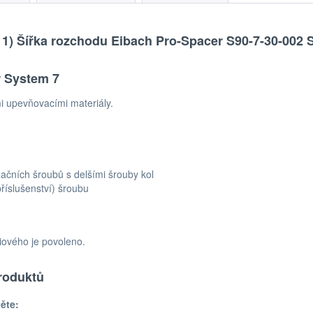
-11) Šířka rozchodu Eibach Pro-Spacer S90-7-30-00
r System 7
 upevňovacími materiály.
ačních šroubů s delšími šrouby kol
říslušenství) šroubu
iového je povoleno.
roduktů
ěte: