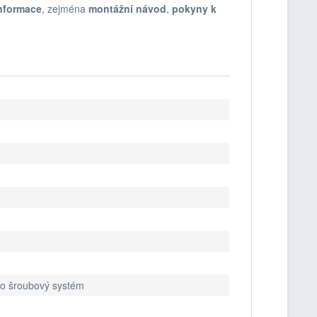
nformace
, zejména
montážní návod
,
pokyny k
ko šroubový systém