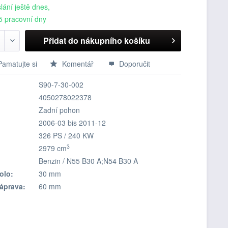
lání ještě dnes,
5 pracovní dny
Přidat do nákupního košíku
Pamatujte si
Komentář
Doporučit
S90-7-30-002
4050278022378
Zadní pohon
2006-03 bis 2011-12
326 PS / 240 KW
3
2979 cm
Benzin / N55 B30 A;N54 B30 A
olo:
30 mm
Náprava:
60 mm