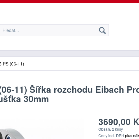
6 PS (06-11)
(06-11) Šířka rozchodu Eibach Pr
oušťka 30mm
3690,00 K
Obsah:
2 kusy
Ceny incl. DPH
plus ná