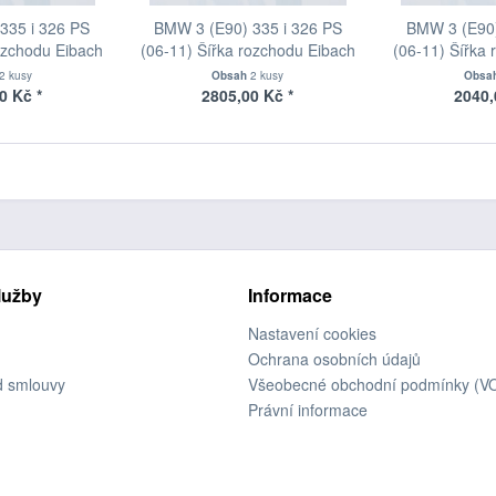
335 i 326 PS
BMW 3 (E90) 335 i 326 PS
BMW 3 (E90)
ozchodu Eibach
(06-11) Šířka rozchodu Eibach
(06-11) Šířka
90-2-10-004
Pro-Spacer S90-2-12-002
Pro-Spacer
2 kusy
Obsah
2 kusy
Obsa
oušťka 10mm
System2 Tloušťka 12mm
System2 Tl
0 Kč *
2805,00 Kč *
2040,
lužby
Informace
Nastavení cookies
Ochrana osobních údajů
d smlouvy
Všeobecné obchodní podmínky (V
Právní informace