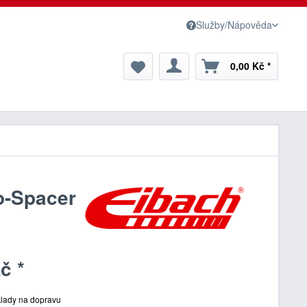
Služby/Nápověda
0,00 Kč *
o-Spacer
č *
klady na dopravu