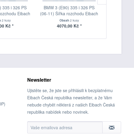
 335 i 326 PS
BMW 3 (E90) 335 i 326 PS
BMW 3 (E90
 rozchodu Eibach
(06-11) Šířka rozchodu Eibach
(06-11) Šířk
 S90-2-15-001
Pro-Spacer S90-2-20-020
Pro-Space
h
2 kusy
Obsah
2 kusy
Obs
oušťka 15mm
System2 Tloušťka 20mm
System7 T
00 Kč *
4070,00 Kč *
2810
Newsletter
Ujistěte se, že jste se přihlásili k bezplatnému
Eibach Česká republika newsletter, a že Vám
OP)
nebude chybět některá z našich Eibach Česká
republika nabídek nebo novinek.