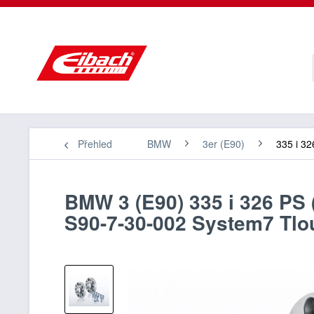
Přehled
BMW
3er (E90)
335 i 32
BMW 3 (E90) 335 i 326 PS 
S90-7-30-002 System7 Tl