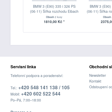
BMW 3 (E90) 335 i 326 PS
BMW 3 (E90) 
(06-11) Šířka rozchodu Eibach
(06-11) Šířka r
Pro-Spacer S90-1-05-017
Pro-Spacer S
Obsah
2 kusy
Obsah
System1 Tloušťka 5mm
System2 Tl
1810,00 Kč *
2375,0
Servisní linka
Obchodní s
Newsletter
Telefonní podpora a poradenství:
Kontakt
+420 548 141 138 / 105
Odstoupení o
Tel.:
+420 602 522 544
Mobil:
Po–Pá, 7:00–18:00