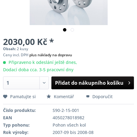
2030,00 Kč *
Obsah:
2 kusy
Ceny incl. DPH
plus náklady na dopravu
Připraveno k odeslání ještě dnes,
Dodací doba cca. 3-5 pracovní dny
Přidat do nákupního košíku
Pamatujte si
Komentář
Doporučit
Číslo produktu:
S90-2-15-001
EAN
4050278018982
Typ pohonu:
Pohon všech kol
Rok výroby:
2007-09 bis 2008-08