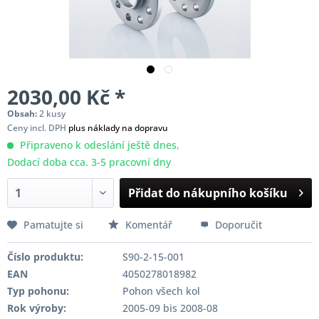
2030,00 Kč *
Obsah:
2 kusy
Ceny incl. DPH
plus náklady na dopravu
Připraveno k odeslání ještě dnes,
Dodací doba cca. 3-5 pracovní dny
Přidat do nákupního košíku
Pamatujte si
Komentář
Doporučit
Číslo produktu:
S90-2-15-001
EAN
4050278018982
Typ pohonu:
Pohon všech kol
Rok výroby:
2005-09 bis 2008-08