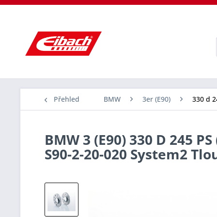
Přehled
BMW
3er (E90)
330 d 2
BMW 3 (E90) 330 D 245 PS 
S90-2-20-020 System2 Tl