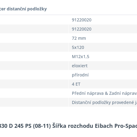
cer distanční podložky
91220020
91220020
72 mm
5x120
M12x1,5
eloxiert
přírodní
4 ET
Přední náprava & Zadní náprav
Distanční podložky provedené 
330 D 245 PS (08-11) Šířka rozchodu Eibach Pro-Spa