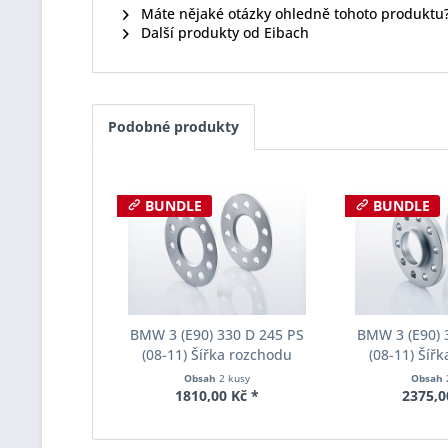
Máte nějaké otázky ohledně tohoto produktu
Další produkty od Eibach
Podobné produkty
BUNDLE
BUNDLE
BMW 3 (E90) 330 D 245 PS
BMW 3 (E90) 
(08-11) Šířka rozchodu
(08-11) Šíř
Eibach Pro-Spacer S90-1-05-
Eibach Pro-Spa
Obsah
2 kusy
Obsah
017 System1 Tloušťka 5mm
004 System2 
1810,00 Kč *
2375,0