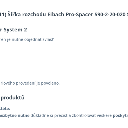
-11) Šířka rozchodu Eibach Pro-Spacer S90-2-20-0
er System 2
en je nutné objednat zvlášť.
ériového provedení je povoleno.
 produktů
čtěte:
nezbytně nutné
důkladně si přečíst a zkontrolovat veškeré
poskyt