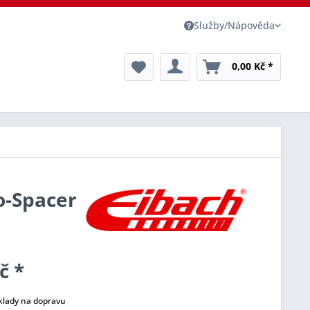
Služby/Nápověda
0,00 Kč *
o-Spacer
č *
klady na dopravu