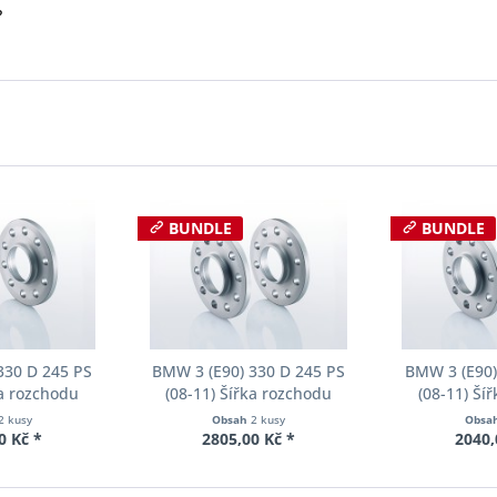
?
BUNDLE
BUNDLE
330 D 245 PS
BMW 3 (E90) 330 D 245 PS
BMW 3 (E90)
ka rozchodu
(08-11) Šířka rozchodu
(08-11) Ší
cer S90-2-10-
Eibach Pro-Spacer S90-2-12-
Eibach Pro-S
2 kusy
Obsah
2 kusy
Obsa
Tloušťka 10mm
002 System2 Tloušťka 12mm
001 System2 
0 Kč *
2805,00 Kč *
2040,