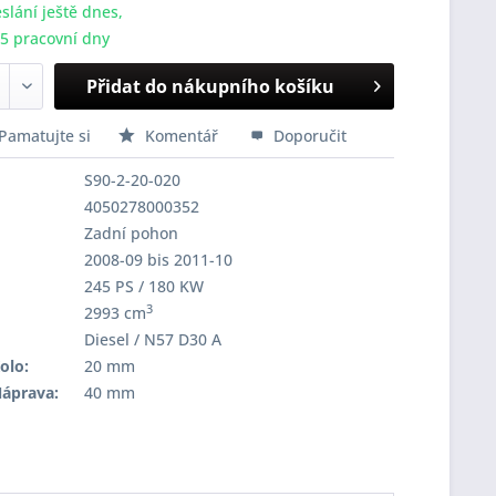
slání ještě dnes,
-5 pracovní dny
Přidat do nákupního košíku
Pamatujte si
Komentář
Doporučit
S90-2-20-020
4050278000352
Zadní pohon
2008-09 bis 2011-10
245 PS / 180 KW
3
2993 cm
Diesel / N57 D30 A
olo:
20 mm
Náprava:
40 mm