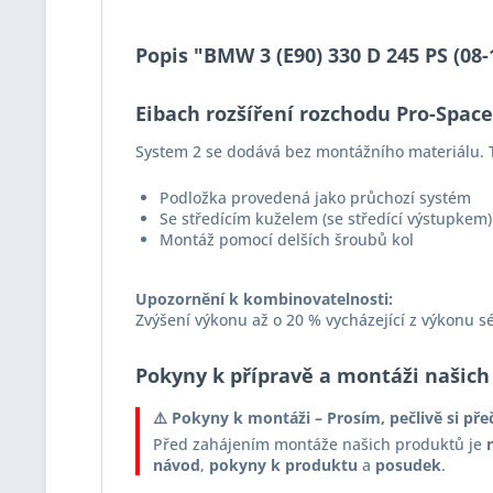
Popis "BMW 3 (E90) 330 D 245 PS (08
Eibach rozšíření rozchodu Pro-Spac
System 2 se dodává bez montážního materiálu. T
Podložka provedená jako průchozí systém
Se středícím kuželem (se středící výstupkem)
Montáž pomocí delších šroubů kol
Upozornění k kombinovatelnosti:
Zvýšení výkonu až o 20 % vycházející z výkonu s
Pokyny k přípravě a montáži našich
⚠️ Pokyny k montáži – Prosím, pečlivě si pře
Před zahájením montáže našich produktů je
návod
,
pokyny k produktu
a
posudek
.