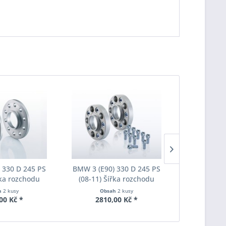
 330 D 245 PS
BMW 3 (E90) 330 D 245 PS
BMW 3 (E90
řka rozchodu
(08-11) Šířka rozchodu
(08-11) Š
pacer S90-2-15-
Eibach Pro-Spacer S90-7-20-
Eibach Pro-
h
2 kusy
Obsah
2 kusy
Obs
Tloušťka 15mm
010 System7 Tloušťka 20mm
011 System7
00 Kč *
2810,00 Kč *
3190