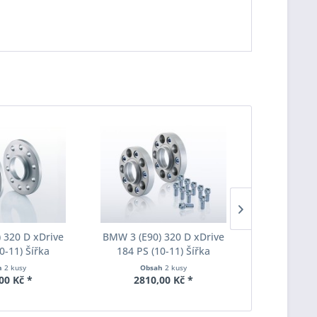
 320 D xDrive
BMW 3 (E90) 320 D xDrive
BMW 3 (E90
0-11) Šířka
184 PS (10-11) Šířka
184 PS (
ach Pro-Spacer
rozchodu Eibach Pro-Spacer
rozchodu Ei
h
2 kusy
Obsah
2 kusy
Obs
020 System2
S90-7-20-010 System7
S90-7-25
00 Kč *
2810,00 Kč *
3190
ka 20mm
Tloušťka 20mm
Tlouš