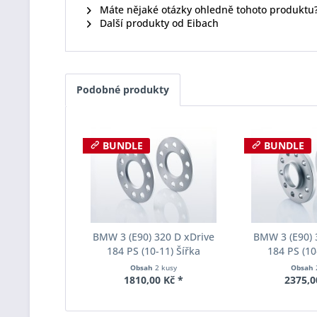
Máte nějaké otázky ohledně tohoto produktu
Další produkty od Eibach
Podobné produkty
BUNDLE
BUNDLE
BMW 3 (E90) 320 D xDrive
BMW 3 (E90) 
184 PS (10-11) Šířka
184 PS (10
rozchodu Eibach Pro-Spacer
rozchodu Eiba
Obsah
2 kusy
Obsah
S90-1-05-017 System1
S90-2-10-0
1810,00 Kč *
2375,0
Tloušťka 5mm
Tloušť