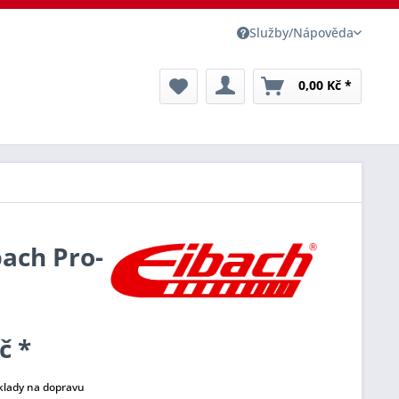
Služby/Nápověda
0,00 Kč *
bach Pro-
č *
klady na dopravu