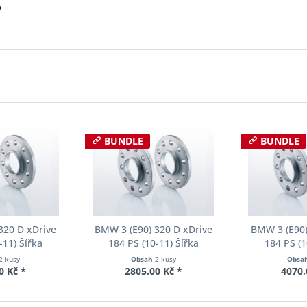
?
BUNDLE
BUNDLE
320 D xDrive
BMW 3 (E90) 320 D xDrive
BMW 3 (E90)
-11) Šířka
184 PS (10-11) Šířka
184 PS (1
ch Pro-Spacer
rozchodu Eibach Pro-Spacer
rozchodu Eib
2 kusy
Obsah
2 kusy
Obsa
04 System2
S90-2-12-002 System2
S90-2-20-
0 Kč *
2805,00 Kč *
4070,
ka 10mm
Tloušťka 12mm
Tloušť