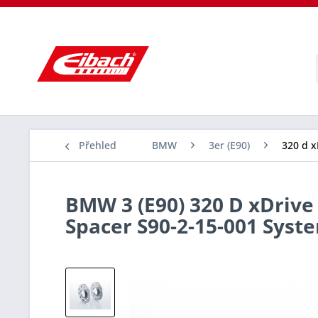
Přehled
BMW
3er (E90)
320 d x
BMW 3 (E90) 320 D xDrive 
Spacer S90-2-15-001 Sys