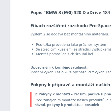
Popis "BMW 3 (E90) 320 D xDrive 184
Eibach rozšíření rozchodu Pro-Spac
System 2 se dodává bez montážního materiálu. T
Podložka provedená jako průchozí systém
Se středícím kuželem (se středící výstupkem)
Montáž pomocí delších šroubů kol
Upozornění k kombinovatelnosti:
Zvýšení výkonu až o 20 % vycházející z výkonu s
Pokyny k přípravě a montáži našich
⚠️ Pokyny k montáži – Prosím, pečlivě si pře
Před zahájením montáže našich produktů je
návod
,
pokyny k produktu
a
posudek
.