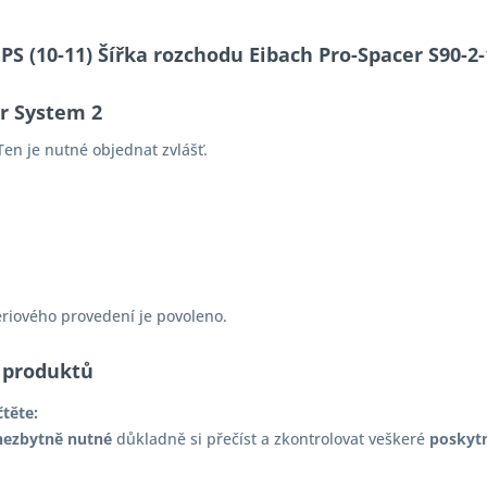
 PS (10-11) Šířka rozchodu Eibach Pro-Spacer S90
er System 2
en je nutné objednat zvlášť.
ériového provedení je povoleno.
 produktů
čtěte:
nezbytně nutné
důkladně si přečíst a zkontrolovat veškeré
poskyt