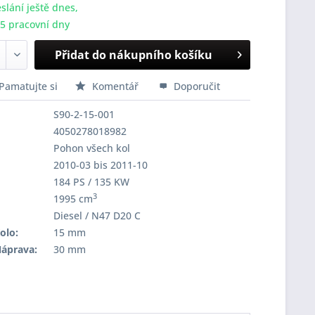
slání ještě dnes,
-5 pracovní dny
Přidat do nákupního košíku
Pamatujte si
Komentář
Doporučit
S90-2-15-001
4050278018982
Pohon všech kol
2010-03 bis 2011-10
184 PS / 135 KW
3
1995 cm
Diesel / N47 D20 C
olo:
15 mm
Náprava:
30 mm