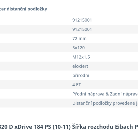
cer distanční podložky
91215001
91215001
72 mm
5x120
M12x1,5
eloxiert
přírodní
4 ET
Přední náprava & Zadní náprav
Distanční podložky provedené 
320 D xDrive 184 PS (10-11) Šířka rozchodu Eibach 