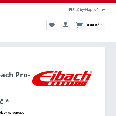
Služby/Nápověda
0,00 Kč *
bach Pro-
č *
klady na dopravu