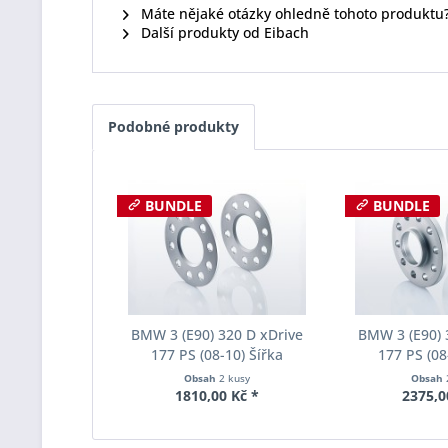
Máte nějaké otázky ohledně tohoto produktu
Další produkty od Eibach
Podobné produkty
BUNDLE
BUNDLE
BMW 3 (E90) 320 D xDrive
BMW 3 (E90) 
177 PS (08-10) Šířka
177 PS (08
rozchodu Eibach Pro-Spacer
rozchodu Eiba
Obsah
2 kusy
Obsah
S90-1-05-017 System1
S90-2-10-0
1810,00 Kč *
2375,0
Tloušťka 5mm
Tloušť