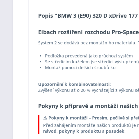
Popis "BMW 3 (E90) 320 D xDrive 177
Eibach rozšíření rozchodu Pro-Spac
System 2 se dodává bez montážního materiálu. T
Podložka provedená jako průchozí systém
Se středícím kuželem (se středící výstupkem)
Montáž pomocí delších šroubů kol
Upozornění k kombinovatelnosti:
Zvýšení výkonu až o 20 % vycházející z výkonu s
Pokyny k přípravě a montáži našich
⚠️ Pokyny k montáži – Prosím, pečlivě si pře
Před zahájením montáže našich produktů je
návod
,
pokyny k produktu
a
posudek
.