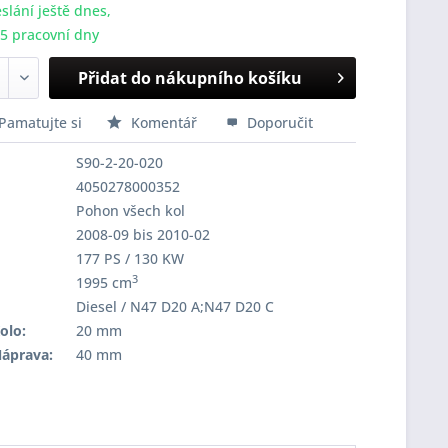
slání ještě dnes,
-5 pracovní dny
Přidat do nákupního košíku
Pamatujte si
Komentář
Doporučit
S90-2-20-020
4050278000352
Pohon všech kol
2008-09 bis 2010-02
177 PS / 130 KW
3
1995 cm
Diesel / N47 D20 A;N47 D20 C
olo:
20 mm
Náprava:
40 mm