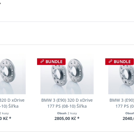
?
BUNDLE
BUNDLE
320 D xDrive
BMW 3 (E90) 320 D xDrive
BMW 3 (E90)
-10) Šířka
177 PS (08-10) Šířka
177 PS (0
ch Pro-Spacer
rozchodu Eibach Pro-Spacer
rozchodu Eib
2 kusy
Obsah
2 kusy
Obsa
04 System2
S90-2-12-002 System2
S90-2-15-
0 Kč *
2805,00 Kč *
2040,
ka 10mm
Tloušťka 12mm
Tloušť