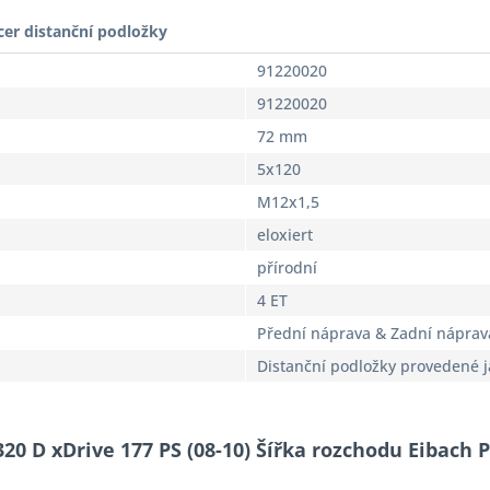
cer distanční podložky
91220020
91220020
72 mm
5x120
M12x1,5
eloxiert
přírodní
4 ET
Přední náprava & Zadní náprav
Distanční podložky provedené 
320 D xDrive 177 PS (08-10) Šířka rozchodu Eibach 