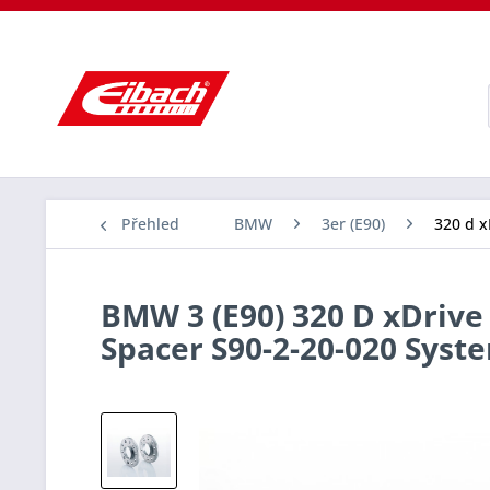
Přehled
BMW
3er (E90)
320 d x
BMW 3 (E90) 320 D xDrive 
Spacer S90-2-20-020 Sys