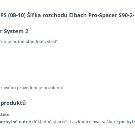
 PS (08-10) Šířka rozchodu Eibach Pro-Spacer S90
er System 2
en je nutné objednat zvlášť.
ériového provedení je povoleno.
 produktů
čtěte:
nezbytně nutné
důkladně si přečíst a zkontrolovat veškeré
poskyt