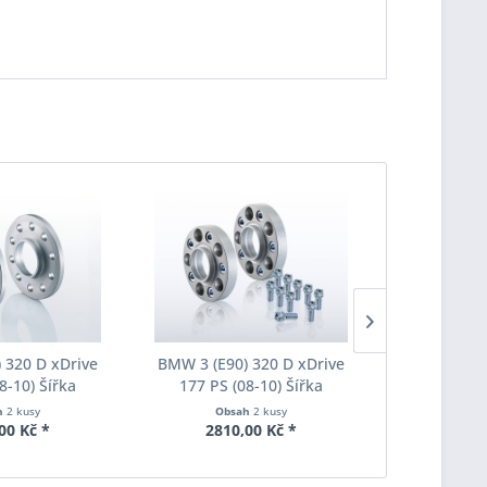
 320 D xDrive
BMW 3 (E90) 320 D xDrive
BMW 3 (E90
8-10) Šířka
177 PS (08-10) Šířka
177 PS (
ach Pro-Spacer
rozchodu Eibach Pro-Spacer
rozchodu Ei
h
2 kusy
Obsah
2 kusy
Obs
001 System2
S90-7-20-010 System7
S90-7-25
00 Kč *
2810,00 Kč *
3190
ka 15mm
Tloušťka 20mm
Tlouš