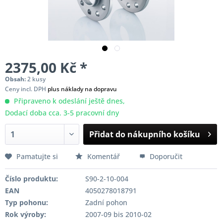
2375,00 Kč *
Obsah:
2 kusy
Ceny incl. DPH
plus náklady na dopravu
Připraveno k odeslání ještě dnes,
Dodací doba cca. 3-5 pracovní dny
Přidat do nákupního košíku
Pamatujte si
Komentář
Doporučit
Číslo produktu:
S90-2-10-004
EAN
4050278018791
Typ pohonu:
Zadní pohon
Rok výroby:
2007-09 bis 2010-02