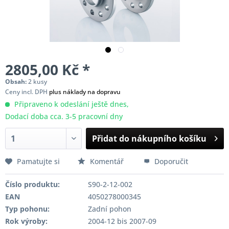
2805,00 Kč *
Obsah:
2 kusy
Ceny incl. DPH
plus náklady na dopravu
Připraveno k odeslání ještě dnes,
Dodací doba cca. 3-5 pracovní dny
Přidat do nákupního košíku
Pamatujte si
Komentář
Doporučit
Číslo produktu:
S90-2-12-002
EAN
4050278000345
Typ pohonu:
Zadní pohon
Rok výroby:
2004-12 bis 2007-09