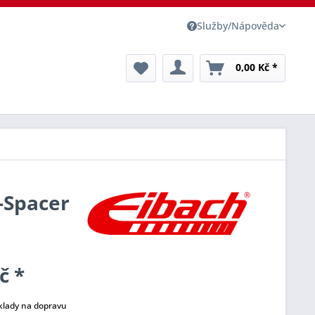
Služby/Nápověda
0,00 Kč *
o-Spacer
č *
klady na dopravu