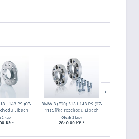
18 i 143 PS (07-
BMW 3 (E90) 318 i 143 PS (07-
BMW 3 (E90) 
ozchodu Eibach
11) Šířka rozchodu Eibach
11) Šířka 
S90-2-20-020
Pro-Spacer S90-7-20-010
Pro-Space
h
2 kusy
Obsah
2 kusy
Obs
oušťka 20mm
System7 Tloušťka 20mm
System7 T
00 Kč *
2810,00 Kč *
3190