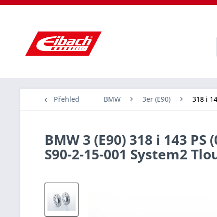
Přehled
BMW
3er (E90)
318 i 1
BMW 3 (E90) 318 i 143 PS 
S90-2-15-001 System2 Tl