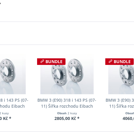
?
BUNDLE
BUNDLE
 i 143 PS (07-
BMW 3 (E90) 318 i 143 PS (07-
BMW 3 (E90) 3
chodu Eibach
11) Šířka rozchodu Eibach
11) Šířka r
90-2-10-004
Pro-Spacer S90-2-12-002
Pro-Spacer 
2 kusy
Obsah
2 kusy
Obsa
oušťka 10mm
System2 Tloušťka 12mm
System2 Tl
0 Kč *
2805,00 Kč *
4060,