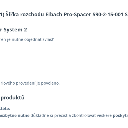
-11) Šířka rozchodu Eibach Pro-Spacer S90-2-15-00
er System 2
en je nutné objednat zvlášť.
ériového provedení je povoleno.
 produktů
čtěte:
nezbytně nutné
důkladně si přečíst a zkontrolovat veškeré
poskyt