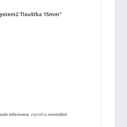
1 System2 Tloušťka 15mm"
nuté informace
, zejména
montážní