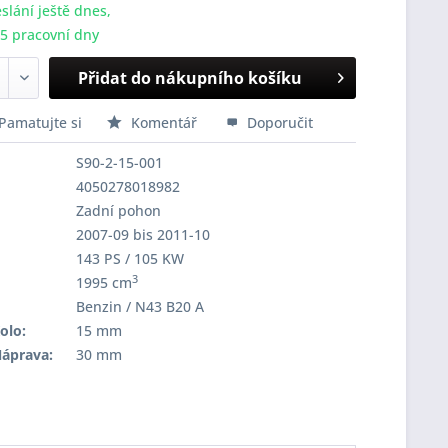
slání ještě dnes,
-5 pracovní dny
Přidat do nákupního košíku
Pamatujte si
Komentář
Doporučit
S90-2-15-001
4050278018982
Zadní pohon
2007-09 bis 2011-10
143 PS / 105 KW
3
1995 cm
Benzin / N43 B20 A
olo:
15 mm
Náprava:
30 mm