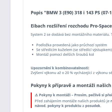
Popis "BMW 3 (E90) 318 i 143 PS (07
Eibach rozšíření rozchodu Pro-Spac
System 2 se dodává bez montážního materiálu. T
Podložka provedená jako průchozí systém
Se středícím kuželem (se středící výstupkem)
Montáž pomocí delších šroubů kol
Upozornění k kombinovatelnosti:
Zvýšení výkonu až o 20 % vycházející z výkonu s
Pokyny k přípravě a montáži našich
⚠️ Pokyny k montáži – Prosím, pečlivě si pře
Před zahájením montáže našich produktů je
návod
,
pokyny k produktu
a
posudek
.