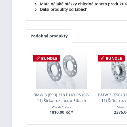
Máte nějaké otázky ohledně tohoto produktu
Další produkty od Eibach
Podobné produkty
BUNDLE
BUNDLE
BMW 3 (E90) 318 i 143 PS (07-
BMW 3 (E90) 318
11) Šířka rozchodu Eibach
11) Šířka roz
Pro-Spacer S90-1-05-017
Pro-Spacer S
Obsah
2 kusy
Obsah
System1 Tloušťka 5mm
System2 Tl
1810,00 Kč *
2375,0