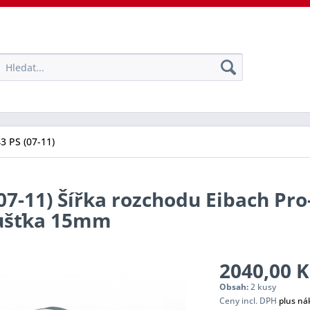
43 PS (07-11)
(07-11) Šířka rozchodu Eibach Pr
oušťka 15mm
2040,00 K
Obsah:
2 kusy
Ceny incl. DPH
plus ná