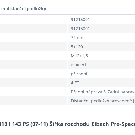
cer distanční podložky
91215001
91215001
72 mm
5x120
M12x1,5
eloxiert
přírodní
4 ET
Přední náprava & Zadní náprav
Distanční podložky provedené 
18 i 143 PS (07-11) Šířka rozchodu Eibach Pro-Spa