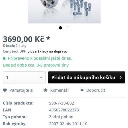
3690,00 Kč *
Obsah:
2 kusy
Ceny incl. DPH
plus náklady na dopravu
Připraveno k odeslání ještě dnes,
Dodací doba cca. 3-5 pracovní dny
Přidat do nákupního košíku
Pamatujte si
Komentář
Doporučit
Číslo produktu:
S90-7-30-002
EAN
4050278022378
Typ pohonu:
Zadní pohon
Rok výroby:
2007-02 bis 2011-10