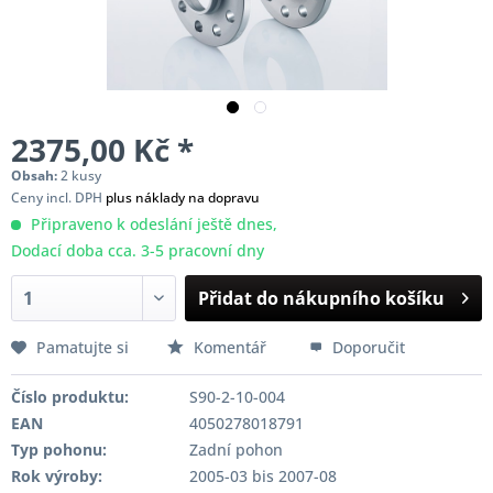
2375,00 Kč *
Obsah:
2 kusy
Ceny incl. DPH
plus náklady na dopravu
Připraveno k odeslání ještě dnes,
Dodací doba cca. 3-5 pracovní dny
Přidat do nákupního košíku
Pamatujte si
Komentář
Doporučit
Číslo produktu:
S90-2-10-004
EAN
4050278018791
Typ pohonu:
Zadní pohon
Rok výroby:
2005-03 bis 2007-08