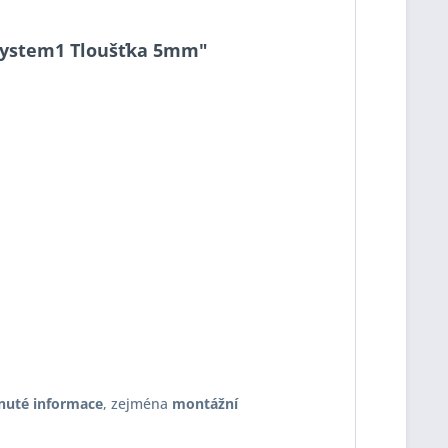
7 System1 Tloušťka 5mm"
nuté informace
, zejména
montážní