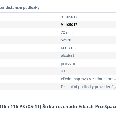
cer distanční podložky
91105017
91105017
72 mm
5x120
M12x1,5
eloxiert
přírodní
4 ET
Přední náprava & Zadní náprav
Distanční podložky provedené 
16 i 116 PS (05-11) Šířka rozchodu Eibach Pro-Spa