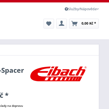
Služby/Nápověda
0,00 Kč *
o-Spacer
č *
klady na dopravu