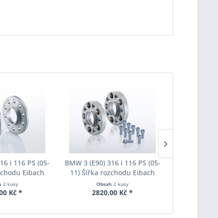
16 i 116 PS (05-
BMW 3 (E90) 316 i 116 PS (05-
BMW 3 (E90) 
ozchodu Eibach
11) Šířka rozchodu Eibach
11) Šířka 
S90-2-20-020
Pro-Spacer S90-7-20-010
Pro-Space
h
2 kusy
Obsah
2 kusy
Obs
oušťka 20mm
System7 Tloušťka 20mm
System7 T
00 Kč *
2820,00 Kč *
3190