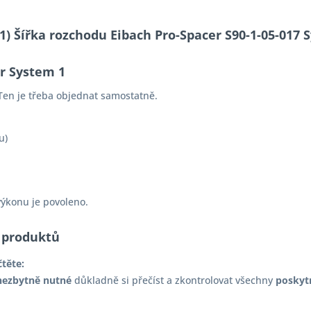
-11) Šířka rozchodu Eibach Pro-Spacer S90-1-05-01
er System 1
Ten je třeba objednat samostatně.
u)
výkonu je povoleno.
 produktů
čtěte:
nezbytně nutné
důkladně si přečíst a zkontrolovat všechny
poskyt