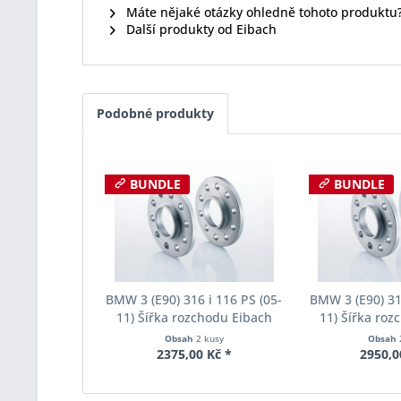
Máte nějaké otázky ohledně tohoto produktu
Další produkty od Eibach
Podobné produkty
BUNDLE
BUNDLE
BMW 3 (E90) 316 i 116 PS (05-
BMW 3 (E90) 316
11) Šířka rozchodu Eibach
11) Šířka roz
Pro-Spacer S90-2-10-004
Pro-Spacer S
Obsah
2 kusy
Obsah
System2 Tloušťka 10mm
System2 Tl
2375,00 Kč *
2950,0