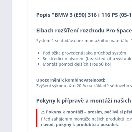
Popis "BMW 3 (E90) 316 i 116 PS (05
Eibach rozšíření rozchodu Pro-Spac
System 1 se dodává bez montážního materiálu. 
Podložka provedená jako průchozí systém
Se středícím otvorem (bez středícího výstupk
Montáž pomocí delších šroubů kol
Upozornění k kombinovatelnosti:
Zvýšení výkonu až o 20 % na základě sériového 
Pokyny k přípravě a montáži našich
⚠️ Pokyny k montáži – prosím, pečlivě si pře
Před zahájením montáže našich produktů je
návod
,
pokyny k produktu
a
posudek
.