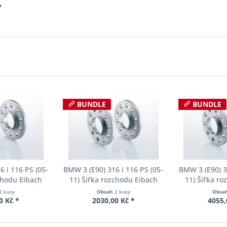
?
BUNDLE
BUNDLE
 i 116 PS (05-
BMW 3 (E90) 316 i 116 PS (05-
BMW 3 (E90) 3
chodu Eibach
11) Šířka rozchodu Eibach
11) Šířka r
90-2-12-002
Pro-Spacer S90-2-15-001
Pro-Spacer 
2 kusy
Obsah
2 kusy
Obsa
oušťka 12mm
System2 Tloušťka 15mm
System2 Tl
0 Kč *
2030,00 Kč *
4055,