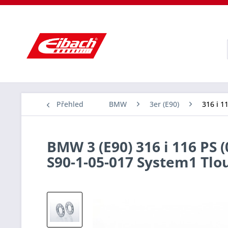
Přehled
BMW
3er (E90)
316 i 1
BMW 3 (E90) 316 i 116 PS 
S90-1-05-017 System1 Tl