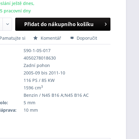
slání ještě dnes,
-5 pracovní dny
Přidat do nákupního košíku
Pamatujte si
Komentář
Doporučit
S90-1-05-017
4050278018630
Zadní pohon
2005-09 bis 2011-10
116 PS / 85 KW
3
1596 cm
Benzin / N45 B16 A;N45 B16 AC
olo:
5 mm
Náprava:
10 mm