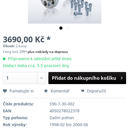
3690,00 Kč *
Obsah:
2 kusy
Ceny incl. DPH
plus náklady na dopravu
Připraveno k odeslání ještě dnes,
Dodací doba cca. 3-5 pracovní dny
Přidat do nákupního košíku
Pamatujte si
Komentář
Doporučit
Číslo produktu:
S90-7-30-002
EAN
4050278022378
Typ pohonu:
Zadní pohon
Rok výroby:
1998-02 bis 2000-06