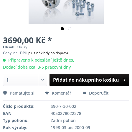
3690,00 Kč *
Obsah:
2 kusy
Ceny incl. DPH
plus náklady na dopravu
Připraveno k odeslání ještě dnes,
Dodací doba cca. 3-5 pracovní dny
Přidat do nákupního košíku
Pamatujte si
Komentář
Doporučit
Číslo produktu:
S90-7-30-002
EAN
4050278022378
Typ pohonu:
Zadní pohon
Rok výroby:
1998-03 bis 2000-09